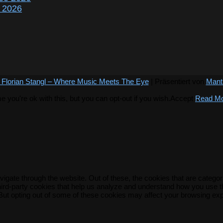
r 2026
 Florian Stangl – Where Music Meets The Eye
| Präsentiert von
Mant
you're ok with this, but you can opt-out if you wish.
Accept
Read M
igate through the website. Out of these, the cookies that are catego
 third-party cookies that help us analyze and understand how you use t
 But opting out of some of these cookies may affect your browsing ex