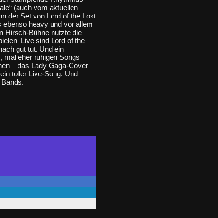
le“ (auch vom aktuellen
n der Set von Lord of the Lost
s ebenso heavy und vor allem
en Hirsch-Bühne nutzte die
elen. Live sind Lord of the
nach gut tut. Und ein
, mal eher ruhigen Songs
ichen – das Lady Gaga-Cover
 ein toller Live-Song. Und
n Bands.