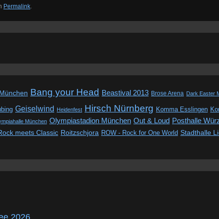
en
Permalink
.
Bang your Head
Beastival 2013
 München
Brose Arena
Dark Easter 
Hirsch Nürnberg
Geiselwind
ubing
Komma Esslingen
Kon
Heidenfest
Out & Loud
Olympiastadion München
Posthalle Wür
ympiahalle München
Rock meets Classic
Roitzschjora
ROW - Rock for One World
Stadthalle L
ee 2026