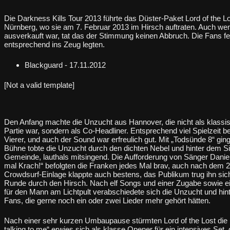
Die Darkness Kills Tour 2013 führte das Düster-Paket Lord of the 
Nürnberg, wo sie am 7. Februar 2013 im Hirsch auftraten. Auch wen
ausverkauft war, tat das der Stimmung keinen Abbruch. Die Fans fei
entsprechend ins Zeug legten.
Blackguard - 17.11.2012
[Not a valid template]
Den Anfang machte die Unzucht aus Hannover, die nicht als klassi
Partie war, sondern als Co-Headliner. Entsprechend viel Spielzeit
Vierer, und auch der Sound war erfreulich gut. Mit „Todsünde 8“ ging
Bühne tobte die Unzucht durch den dichten Nebel und hinter dem Si
Gemeinde, lauthals mitsingend. Die Aufforderung von Sänger Danie
mal Krach!“ befolgten die Franken jedes Mal brav, auch nach dem 2
Crowdsurf-Einlage klappte auch bestens, das Publikum trug ihn sich
Runde durch den Hirsch. Nach elf Songs und einer Zugabe sowie 
für den Mann am Lichtpult verabschiedete sich die Unzucht und hin
Fans, die gerne noch ein oder zwei Lieder mehr gehört hätten.
Nach einer sehr kurzen Umbaupause stürmten Lord of the Lost die
talking to me“ erwies sich als klasse Opener für ein intensives Se