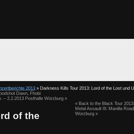
zertberichte 2013
» Darkness Kills Tour 2013: Lord of the Lost und 
loodshot Dawn, Fhobi
.m. – 2.2.2013 Posthalle Würzburg
»
«
Back to the Black Tour 2013
Metal Assault III: Manilla Roa
rd of the
Würzburg
»