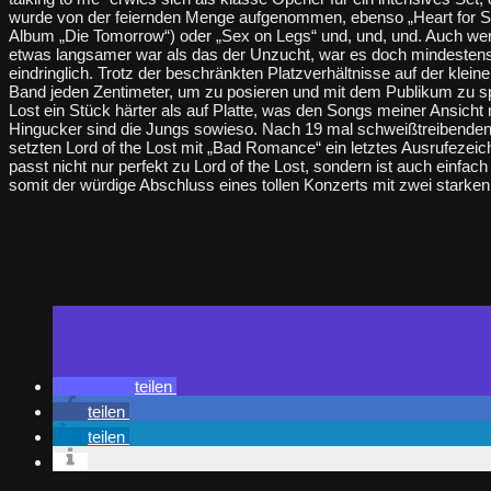
wurde von der feiernden Menge aufgenommen, ebenso „Heart for Sa
Album „Die Tomorrow“) oder „Sex on Legs“ und, und, und. Auch wen
etwas langsamer war als das der Unzucht, war es doch mindesten
eindringlich. Trotz der beschränkten Platzverhältnisse auf der klein
Band jeden Zentimeter, um zu posieren und mit dem Publikum zu spi
Lost ein Stück härter als auf Platte, was den Songs meiner Ansicht 
Hingucker sind die Jungs sowieso. Nach 19 mal schweißtreibenden
setzten Lord of the Lost mit „Bad Romance“ ein letztes Ausrufeze
passt nicht nur perfekt zu Lord of the Lost, sondern ist auch einfach
somit der würdige Abschluss eines tollen Konzerts mit zwei starke
teilen
teilen
teilen