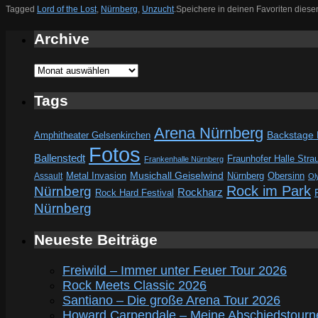
Tagged
Lord of the Lost
,
Nürnberg
,
Unzucht
.
Speichere in deinen Favoriten dies
Archive
Archive
Tags
Arena Nürnberg
Amphitheater Gelsenkirchen
Backstage
Fotos
Ballenstedt
Fraunhofer Halle Stra
Frankenhalle Nürnberg
Metal Invasion
Musichall Geiselwind
Obersinn
Assault
Nürnberg
Ol
Rock im Park
Nürnberg
Rockharz
Rock Hard Festival
Nürnberg
Neueste Beiträge
Freiwild – Immer unter Feuer Tour 2026
Rock Meets Classic 2026
Santiano – Die große Arena Tour 2026
Howard Carpendale – Meine Abschiedstourn