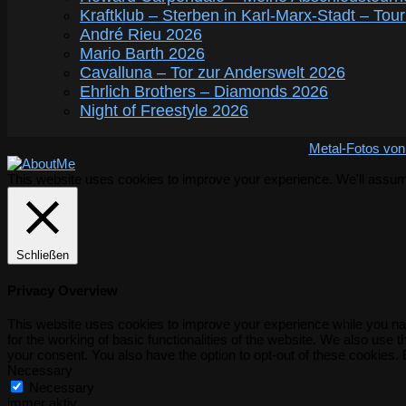
Kraftklub – Sterben in Karl-Marx-Stadt – Tou
André Rieu 2026
Mario Barth 2026
Cavalluna – Tor zur Anderswelt 2026
Ehrlich Brothers – Diamonds 2026
Night of Freestyle 2026
Metal-Fotos von
This website uses cookies to improve your experience. We'll assume 
Schließen
Privacy Overview
This website uses cookies to improve your experience while you nav
for the working of basic functionalities of the website. We also use
your consent. You also have the option to opt-out of these cookies.
Necessary
Necessary
immer aktiv