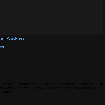
ra
&
WordPress.
ore
rized as necessary are stored on your browser as they are essential
his website. These cookies will be stored in your browser only with
perience.