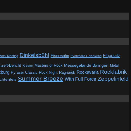
Dinkelsbühl
Flugplatz
Eisenwahn
Metal Meeting
Eventhalle Geiselwind
Messegelände Balingen
zert-Bericht
Masters of Rock
Metal
Kreator
Rockfabrik
zburg
Rockavaria
Pyraser Classic Rock Night
Ragnarök
Summer Breeze
Zeppelinfeld
With Full Force
ichtenfels