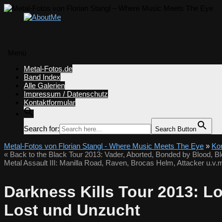
Menü
Zum
Metal-Fotos.de
Inhalt
Band Index
springen
Alle Galerien
Impressum / Datenschutz
Kontaktformular
Search for:
Search Button
Metal-Fotos von Florian Stangl - Where Music Meets The Eye
»
Kon
«
Back to the Black Tour 2013: Vader, Aborted, Bonded by Blood, B
Metal Assault III: Manilla Road, Raven, Brocas Helm, Attacker u.v
Darkness Kills Tour 2013: Lo
Lost und Unzucht