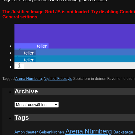
The Justified Image Grid JS is not loaded. Try disabling Conditi
General settings.
teilen
teilen
teilen
Tagged
Arena Nürnberg
,
Night of Freestyle
.
Speichere in deinen Favoriten diese
Archive
Archive
Tags
Arena Nürnberg
Amphitheater Gelsenkirchen
Backstage