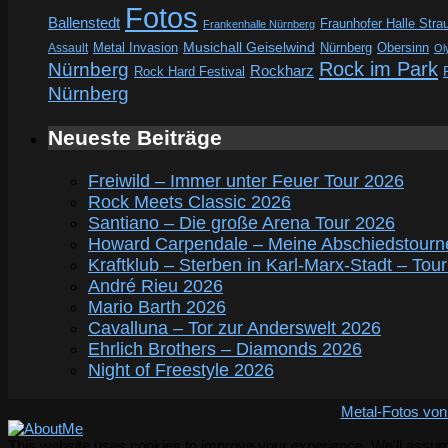
Fotos
Ballenstedt
Fraunhofer Halle Stra
Frankenhalle Nürnberg
Metal Invasion
Musichall Geiselwind
Obersinn
Assault
Nürnberg
Ol
Rock im Park
Nürnberg
Rockharz
Rock Hard Festival
Nürnberg
Neueste Beiträge
Freiwild – Immer unter Feuer Tour 2026
Rock Meets Classic 2026
Santiano – Die große Arena Tour 2026
Howard Carpendale – Meine Abschiedstourn
Kraftklub – Sterben in Karl-Marx-Stadt – Tou
André Rieu 2026
Mario Barth 2026
Cavalluna – Tor zur Anderswelt 2026
Ehrlich Brothers – Diamonds 2026
Night of Freestyle 2026
Metal-Fotos von
This website uses cookies to improve your experience. We'll assume 