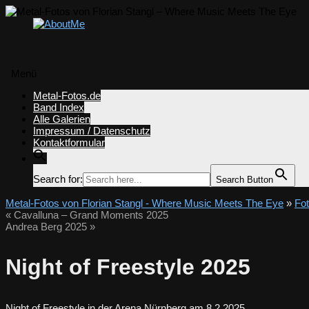
Menü
Zum
Metal-Fotos.de
Inhalt
Band Index
springen
Alle Galerien
Impressum / Datenschutz
Kontaktformular
Search for:
Search Button
Metal-Fotos von Florian Stangl - Where Music Meets The Eye
»
Fo
«
Cavalluna – Grand Moments 2025
Andrea Berg 2025
»
Night of Freestyle 2025
Night of Freestyle in der Arena Nürnberg am 8.2.2025