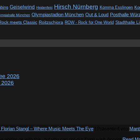
Hirsch Nürnberg
Geiselwind
ubing
Komma Esslingen
Kon
Heidenfest
Out & Loud
Olympiastadion München
Posthalle Wür
ympiahalle München
Rock meets Classic
Roitzschjora
ROW - Rock for One World
Stadthalle L
ee 2026
r 2026
 Florian Stangl – Where Music Meets The Eye
| Präsentiert von
Mant
you're ok with this, but you can opt-out if you wish.
Accept
Read M