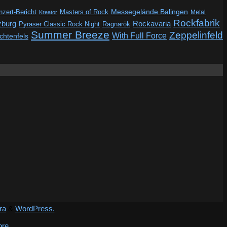
Messegelände Balingen
zert-Bericht
Masters of Rock
Metal
Kreator
Rockfabrik
zburg
Rockavaria
Pyraser Classic Rock Night
Ragnarök
Summer Breeze
Zeppelinfeld
With Full Force
ichtenfels
ra
&
WordPress.
ore