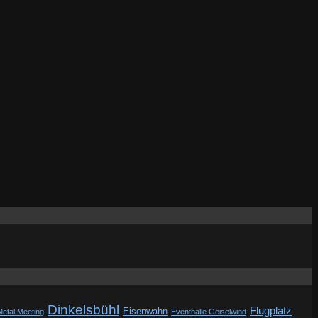
Dinkelsbühl
Flugplatz
Eisenwahn
Metal Meeting
Eventhalle Geiselwind