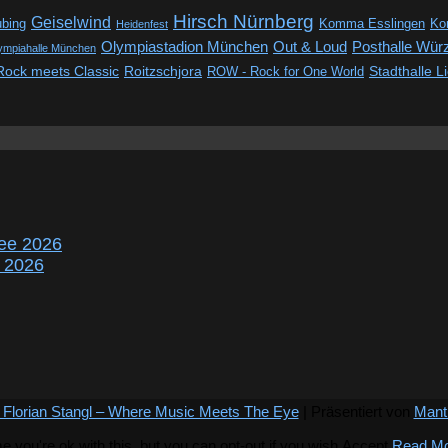
Hirsch Nürnberg
Geiselwind
ubing
Komma Esslingen
Kon
Heidenfest
Out & Loud
Olympiastadion München
Posthalle Wür
ympiahalle München
Rock meets Classic
Roitzschjora
ROW - Rock for One World
Stadthalle L
ee 2026
r 2026
 Florian Stangl – Where Music Meets The Eye
| Präsentiert von
Mant
you're ok with this, but you can opt-out if you wish.
Accept
Read M