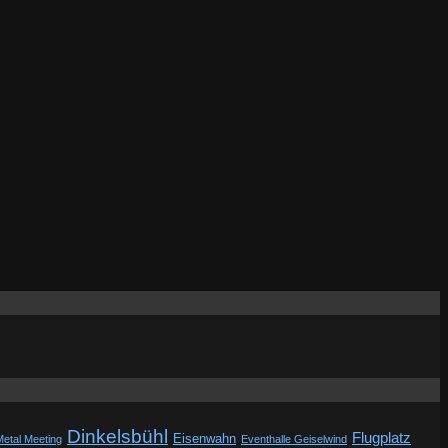
Dinkelsbühl
Flugplatz
Eisenwahn
Metal Meeting
Eventhalle Geiselwind