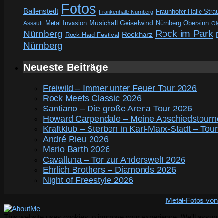
Fotos
Ballenstedt
Fraunhofer Halle Stra
Frankenhalle Nürnberg
Metal Invasion
Musichall Geiselwind
Obersinn
Assault
Nürnberg
Ol
Rock im Park
Nürnberg
Rockharz
Rock Hard Festival
Nürnberg
Neueste Beiträge
Freiwild – Immer unter Feuer Tour 2026
Rock Meets Classic 2026
Santiano – Die große Arena Tour 2026
Howard Carpendale – Meine Abschiedstourn
Kraftklub – Sterben in Karl-Marx-Stadt – Tou
André Rieu 2026
Mario Barth 2026
Cavalluna – Tor zur Anderswelt 2026
Ehrlich Brothers – Diamonds 2026
Night of Freestyle 2026
Metal-Fotos von
This website uses cookies to improve your experience. We'll assume 