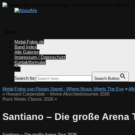
Menü
Zum
Metal-Fotos.de
Inhalt
Band Index
springen
Alle Galerien
Impressum / Datenschutz
Kontaktformular
Search for:
Search Button
Metal-Fotos von Florian Stangl - Where Music Meets The Eye
»
All
«
Howard Carpendale – Meine Abschiedstournee 2026
Rock Meets Classic 2026
»
Santiano – Die große Arena 
Santiano – Die große Arena Tour 2026