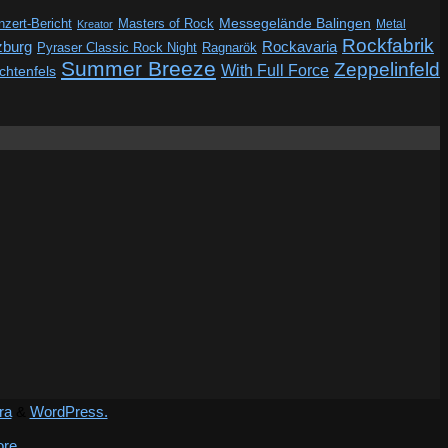
Messegelände Balingen
zert-Bericht
Masters of Rock
Metal
Kreator
Rockfabrik
zburg
Rockavaria
Pyraser Classic Rock Night
Ragnarök
Summer Breeze
Zeppelinfeld
With Full Force
ichtenfels
ra
&
WordPress.
ore