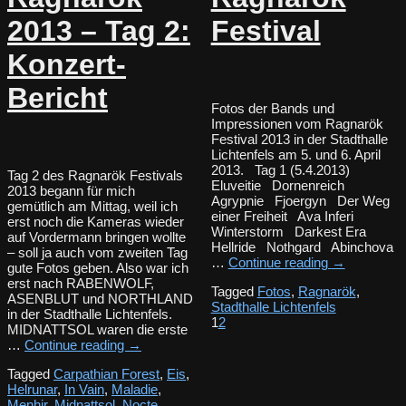
2013 – Tag 2:
Festival
Konzert-
Bericht
Fotos der Bands und
Impressionen vom Ragnarök
Festival 2013 in der Stadthalle
Lichtenfels am 5. und 6. April
2013. Tag 1 (5.4.2013)
Tag 2 des Ragnarök Festivals
Eluveitie Dornenreich
2013 begann für mich
Agrypnie Fjoergyn Der Weg
gemütlich am Mittag, weil ich
einer Freiheit Ava Inferi
erst noch die Kameras wieder
Winterstorm Darkest Era
auf Vordermann bringen wollte
Hellride Nothgard Abinchova
– soll ja auch vom zweiten Tag
…
Continue reading
→
gute Fotos geben. Also war ich
erst nach RABENWOLF,
Tagged
Fotos
,
Ragnarök
,
ASENBLUT und NORTHLAND
Stadthalle Lichtenfels
in der Stadthalle Lichtenfels.
1
2
MIDNATTSOL waren die erste
…
Continue reading
→
Tagged
Carpathian Forest
,
Eis
,
Helrunar
,
In Vain
,
Maladie
,
Menhir
,
Midnattsol
,
Nocte