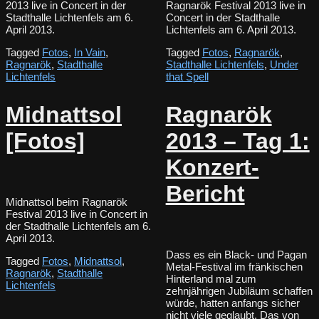
2013 live in Concert in der
Ragnarök Festival 2013 live in
Stadthalle Lichtenfels am 6.
Concert in der Stadthalle
April 2013.
Lichtenfels am 6. April 2013.
Tagged
Fotos
,
In Vain
,
Tagged
Fotos
,
Ragnarök
,
Ragnarök
,
Stadthalle
Stadthalle Lichtenfels
,
Under
Lichtenfels
that Spell
Midnattsol
Ragnarök
[Fotos]
2013 – Tag 1:
Konzert-
Bericht
Midnattsol beim Ragnarök
Festival 2013 live in Concert in
der Stadthalle Lichtenfels am 6.
April 2013.
Dass es ein Black- und Pagan
Tagged
Fotos
,
Midnattsol
,
Metal-Festival im fränkischen
Ragnarök
,
Stadthalle
Hinterland mal zum
Lichtenfels
zehnjährigen Jubiläum schaffen
würde, hatten anfangs sicher
nicht viele geglaubt. Das von