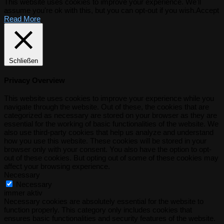
This website uses cookies to improve your experience. We'll
assume you're ok with this, but you can opt-out if you wish.
Accept
Read More
Schließen
Privacy Overview
This website uses cookies to improve your experience while you
navigate through the website. Out of these, the cookies that are
categorized as necessary are stored on your browser as they are
essential for the working of basic functionalities of the website. We
also use third-party cookies that help us analyze and understand
how you use this website. These cookies will be stored in your
browser only with your consent. You also have the option to opt-
out of these cookies. But opting out of some of these cookies may
affect your browsing experience.
Necessary
Necessary
immer aktiv
Necessary cookies are absolutely essential for the website to
function properly. This category only includes cookies that
ensures basic functionalities and security features of the website.