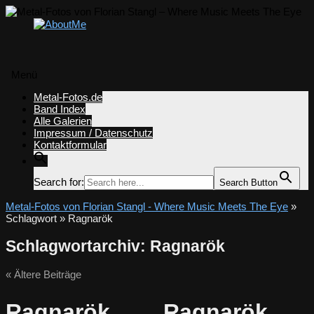
Menü
Zum
Metal-Fotos.de
Inhalt
Band Index
springen
Alle Galerien
Impressum / Datenschutz
Kontaktformular
Search for:
Search Button
Metal-Fotos von Florian Stangl - Where Music Meets The Eye
»
Schlagwort » Ragnarök
Schlagwortarchiv:
Ragnarök
«
Ältere Beiträge
Ragnarök
Ragnarök