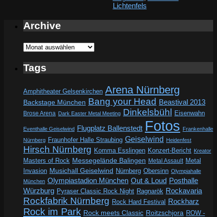
Lichtenfels
Archive
Archive
Tags
Arena Nürnberg
Amphitheater Gelsenkirchen
Bang your Head
Beastival 2013
Backstage München
Dinkelsbühl
Eisenwahn
Brose Arena
Dark Easter Metal Meeting
Fotos
Flugplatz Ballenstedt
Eventhalle Geiselwind
Frankenhalle
Geiselwind
Fraunhofer Halle Straubing
Nürnberg
Heidenfest
Hirsch Nürnberg
Komma Esslingen
Konzert-Bericht
Kreator
Messegelände Balingen
Metal
Masters of Rock
Metal Assault
Invasion
Musichall Geiselwind
Obersinn
Nürnberg
Olympiahalle
Out & Loud
Olympiastadion München
Posthalle
München
Würzburg
Rockavaria
Pyraser Classic Rock Night
Ragnarök
Rockfabrik Nürnberg
Rockharz
Rock Hard Festival
Rock im Park
Rock meets Classic
Roitzschjora
ROW -