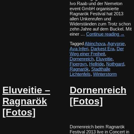
Ivo Raab und der Nemeton
event GmbH organisierte
Ragnarök Festival hat 2013
allen Unkenrufen und
Widerständen zum Trotz schon
zehn Jahre auf dem Buckel. Mit
einer …
Continue reading
→
Tagged
Abinchova
,
Agrypnie
,
Ava Inferi
,
Darkest Era
,
Der
Weg einer Freiheit
,
Dornenreich
,
Eluveitie
,
Fjoergyn
,
Hellride
,
Nothgard
,
Ragnarök
,
Stadthalle
Lichtenfels
,
Winterstorm
Eluveitie –
Dornenreich
Ragnarök
[Fotos]
[Fotos]
Dornenreich beim Ragnarök
Festival 2013 live in Concert in