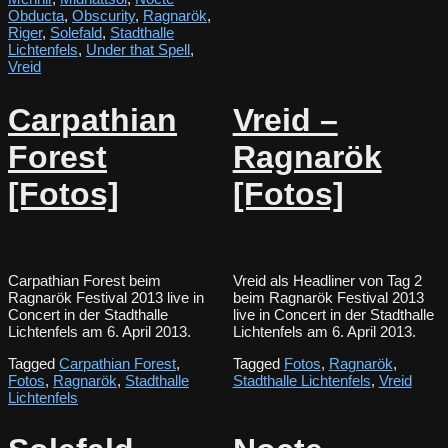
Obducta
,
Obscurity
,
Ragnarök
,
Riger
,
Solefald
,
Stadthalle
Lichtenfels
,
Under that Spell
,
Vreid
Carpathian
Vreid –
Forest
Ragnarök
[Fotos]
[Fotos]
Carpathian Forest beim
Vreid als Headliner von Tag 2
Ragnarök Festival 2013 live in
beim Ragnarök Festival 2013
Concert in der Stadthalle
live in Concert in der Stadthalle
Lichtenfels am 6. April 2013.
Lichtenfels am 6. April 2013.
Tagged
Carpathian Forest
,
Tagged
Fotos
,
Ragnarök
,
Fotos
,
Ragnarök
,
Stadthalle
Stadthalle Lichtenfels
,
Vreid
Lichtenfels