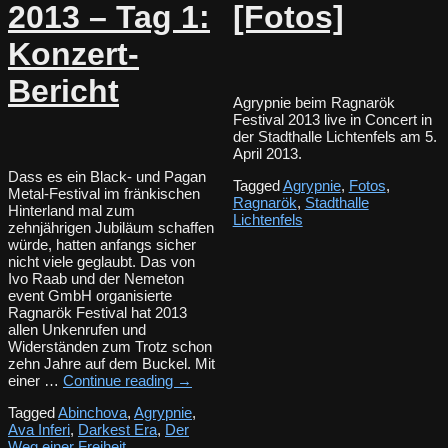
2013 – Tag 1:
[Fotos]
Konzert-
Bericht
Agrypnie beim Ragnarök
Festival 2013 live in Concert in
der Stadthalle Lichtenfels am 5.
April 2013.
Dass es ein Black- und Pagan
Tagged
Agrypnie
,
Fotos
,
Metal-Festival im fränkischen
Ragnarök
,
Stadthalle
Hinterland mal zum
Lichtenfels
zehnjährigen Jubiläum schaffen
würde, hatten anfangs sicher
nicht viele geglaubt. Das von
Ivo Raab und der Nemeton
event GmbH organisierte
Ragnarök Festival hat 2013
allen Unkenrufen und
Widerständen zum Trotz schon
zehn Jahre auf dem Buckel. Mit
einer …
Continue reading
→
Tagged
Abinchova
,
Agrypnie
,
Ava Inferi
,
Darkest Era
,
Der
Weg einer Freiheit
,