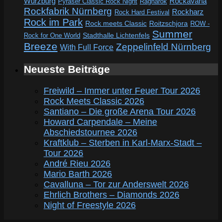
Würzburg
Rockavaria
Pyraser Classic Rock Night
Ragnarök
Rockfabrik Nürnberg
Rockharz
Rock Hard Festival
Rock im Park
Rock meets Classic
Roitzschjora
ROW -
Summer
Rock for One World
Stadthalle Lichtenfels
Breeze
Zeppelinfeld Nürnberg
With Full Force
Neueste Beiträge
Freiwild – Immer unter Feuer Tour 2026
Rock Meets Classic 2026
Santiano – Die große Arena Tour 2026
Howard Carpendale – Meine
Abschiedstournee 2026
Kraftklub – Sterben in Karl-Marx-Stadt –
Tour 2026
André Rieu 2026
Mario Barth 2026
Cavalluna – Tor zur Anderswelt 2026
Ehrlich Brothers – Diamonds 2026
Night of Freestyle 2026