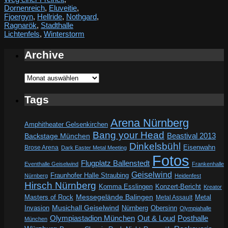
Dornenreich
,
Eluveitie
,
Fjoergyn
,
Hellride
,
Nothgard
,
Ragnarök
,
Stadthalle
Lichtenfels
,
Winterstorm
Archive
Archive
Tags
Arena Nürnberg
Amphitheater Gelsenkirchen
Bang your Head
Beastival 2013
Backstage München
Dinkelsbühl
Eisenwahn
Brose Arena
Dark Easter Metal Meeting
Fotos
Flugplatz Ballenstedt
Eventhalle Geiselwind
Frankenhalle
Geiselwind
Fraunhofer Halle Straubing
Nürnberg
Heidenfest
Hirsch Nürnberg
Komma Esslingen
Konzert-Bericht
Kreator
Messegelände Balingen
Metal
Masters of Rock
Metal Assault
Invasion
Musichall Geiselwind
Obersinn
Nürnberg
Olympiahalle
Out & Loud
Olympiastadion München
Posthalle
München