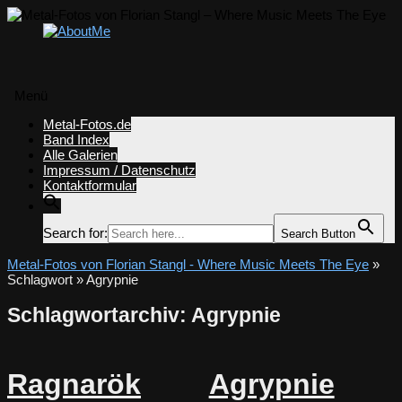
Menü
Zum
Metal-Fotos.de
Inhalt
Band Index
springen
Alle Galerien
Impressum / Datenschutz
Kontaktformular
Search for:
Search Button
Metal-Fotos von Florian Stangl - Where Music Meets The Eye
»
Schlagwort » Agrypnie
Schlagwortarchiv:
Agrypnie
Ragnarök
Agrypnie