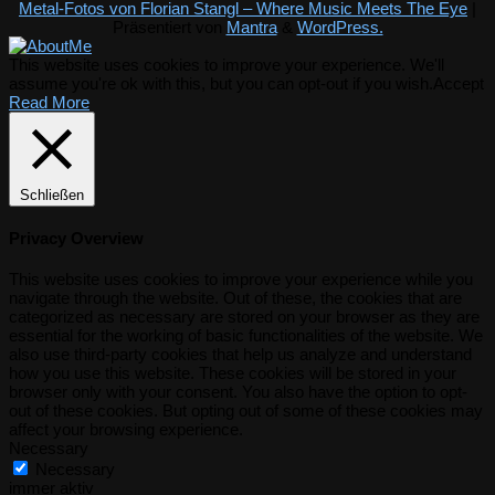
Metal-Fotos von Florian Stangl – Where Music Meets The Eye
|
Präsentiert von
Mantra
&
WordPress.
This website uses cookies to improve your experience. We'll
assume you're ok with this, but you can opt-out if you wish.
Accept
Read More
Schließen
Privacy Overview
This website uses cookies to improve your experience while you
navigate through the website. Out of these, the cookies that are
categorized as necessary are stored on your browser as they are
essential for the working of basic functionalities of the website. We
also use third-party cookies that help us analyze and understand
how you use this website. These cookies will be stored in your
browser only with your consent. You also have the option to opt-
out of these cookies. But opting out of some of these cookies may
affect your browsing experience.
Necessary
Necessary
immer aktiv