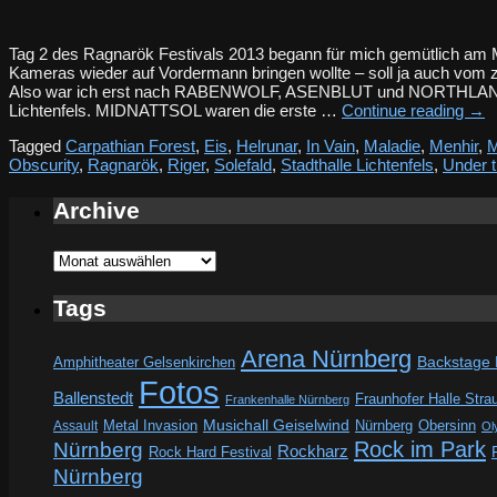
Tag 2 des Ragnarök Festivals 2013 begann für mich gemütlich am Mit
Kameras wieder auf Vordermann bringen wollte – soll ja auch vom 
Also war ich erst nach RABENWOLF, ASENBLUT und NORTHLAND 
Lichtenfels. MIDNATTSOL waren die erste …
Continue reading
→
Tagged
Carpathian Forest
,
Eis
,
Helrunar
,
In Vain
,
Maladie
,
Menhir
,
M
Obscurity
,
Ragnarök
,
Riger
,
Solefald
,
Stadthalle Lichtenfels
,
Under t
Archive
Archive
Tags
Arena Nürnberg
Amphitheater Gelsenkirchen
Backstage
Fotos
Ballenstedt
Fraunhofer Halle Stra
Frankenhalle Nürnberg
Metal Invasion
Musichall Geiselwind
Obersinn
Assault
Nürnberg
Ol
Rock im Park
Nürnberg
Rockharz
Rock Hard Festival
Nürnberg