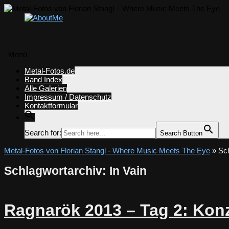
Menü
Zum
Metal-Fotos.de
Inhalt
Band Index
springen
Alle Galerien
Impressum / Datenschutz
Kontaktformular
Search for:
Search Button
Metal-Fotos von Florian Stangl - Where Music Meets The Eye
» Sch
Schlagwortarchiv:
In Vain
Ragnarök 2013 – Tag 2: Konz