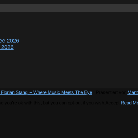
ee 2026
r 2026
 Florian Stangl – Where Music Meets The Eye
| Präsentiert von
Mant
you're ok with this, but you can opt-out if you wish.
Accept
Read M