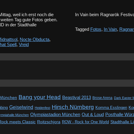
tag, weil ich erst noch die
In Vain beim Ragnarök Festival
zweiten Tag gute Fotos geben.
in der Stadthalle
Tagged
Fotos
,
In Vain
,
Ragnar
idnattsol
,
Nocte Obducta
,
hat Spell
,
Vreid
Bang your Head
Beastival 2013
 München
Brose Arena
Dark Easter 
Hirsch Nürnberg
Geiselwind
ubing
Komma Esslingen
Kon
Heidenfest
Out & Loud
Olympiastadion München
Posthalle Wür
ympiahalle München
Rock meets Classic
Roitzschjora
ROW - Rock for One World
Stadthalle L