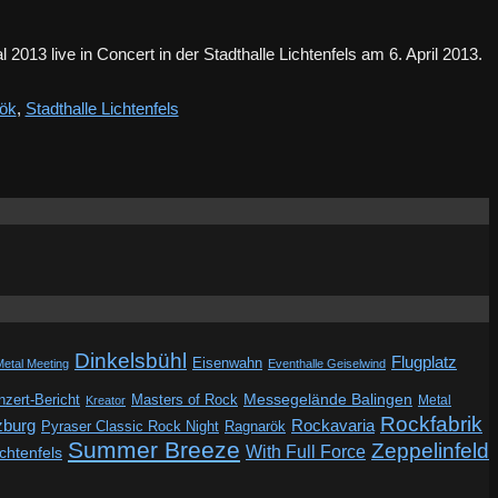
 2013 live in Concert in der Stadthalle Lichtenfels am 6. April 2013.
ök
,
Stadthalle Lichtenfels
Dinkelsbühl
Flugplatz
Eisenwahn
Metal Meeting
Eventhalle Geiselwind
Messegelände Balingen
zert-Bericht
Masters of Rock
Metal
Kreator
Rockfabrik
zburg
Rockavaria
Pyraser Classic Rock Night
Ragnarök
Summer Breeze
Zeppelinfeld
With Full Force
ichtenfels