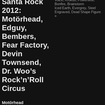
Santa Rock
Bonfire, Brainstorm
Iced Earth, Evergrey, Steel
2012:
Engraved, Dead Shape Figure
»
Motörhead,
Edguy,
Bembers,
Fear Factory,
Devin
Townsend,
Dr. Woo’s
Rock’n’Roll
Circus
Motörhead