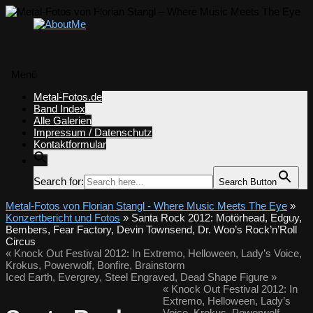
Menü
Zum
Metal-Fotos.de
Inhalt
Band Index
springen
Alle Galerien
Impressum / Datenschutz
Kontaktformular
Search for:
Search Button
Metal-Fotos von Florian Stangl - Where Music Meets The Eye
»
Konzertbericht und Fotos
» Santa Rock 2012: Motörhead, Edguy,
Bembers, Fear Factory, Devin Townsend, Dr. Woo’s Rock’n’Roll
Circus
«
Knock Out Festival 2012: In Extremo, Helloween, Lady’s Voice,
Krokus, Powerwolf, Bonfire, Brainstorm
Iced Earth, Evergrey, Steel Engraved, Dead Shape Figure
»
«
Knock Out Festival 2012: In
Extremo, Helloween, Lady’s
Voice, Krokus, Powerwolf,