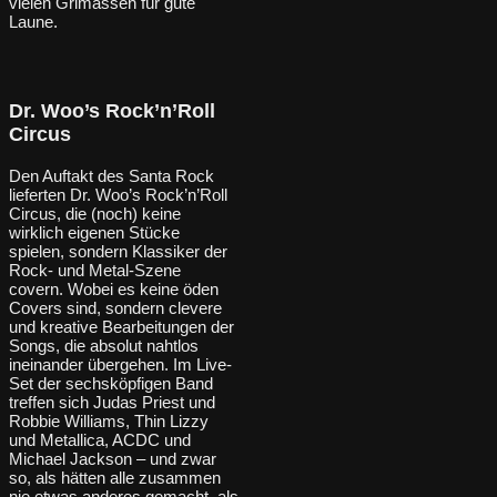
vielen Grimassen für gute
Laune.
Dr. Woo’s Rock’n’Roll
Circus
Den Auftakt des Santa Rock
lieferten Dr. Woo’s Rock’n’Roll
Circus, die (noch) keine
wirklich eigenen Stücke
spielen, sondern Klassiker der
Rock- und Metal-Szene
covern. Wobei es keine öden
Covers sind, sondern clevere
und kreative Bearbeitungen der
Songs, die absolut nahtlos
ineinander übergehen. Im Live-
Set der sechsköpfigen Band
treffen sich Judas Priest und
Robbie Williams, Thin Lizzy
und Metallica, ACDC und
Michael Jackson – und zwar
so, als hätten alle zusammen
nie etwas anderes gemacht, als