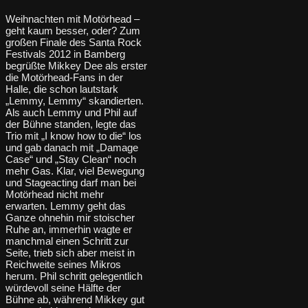
Weihnachten mit Motörhead –
geht kaum besser, oder? Zum
großen Finale des Santa Rock
Festivals 2012 in Bamberg
begrüßte Mikkey Dee als erster
die Motörhead-Fans in der
Halle, die schon lautstark
„Lemmy, Lemmy“ skandierten.
Als auch Lemmy und Phil auf
der Bühne standen, legte das
Trio mit „I know how to die“ los
und gab danach mit „Damage
Case“ und „Stay Clean“ noch
mehr Gas. Klar, viel Bewegung
und Stageacting darf man bei
Motörhead nicht mehr
erwarten. Lemmy geht das
Ganze ohnehin mir stoischer
Ruhe an, immerhin wagte er
manchmal einen Schritt zur
Seite, trieb sich aber meist in
Reichweite seines Mikros
herum. Phil schritt gelegentlich
würdevoll seine Hälfte der
Bühne ab, während Mikkey gut