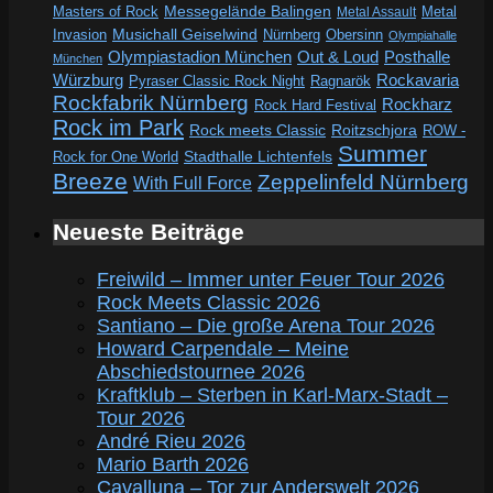
Messegelände Balingen
Metal
Masters of Rock
Metal Assault
Invasion
Musichall Geiselwind
Obersinn
Nürnberg
Olympiahalle
Out & Loud
Olympiastadion München
Posthalle
München
Würzburg
Rockavaria
Pyraser Classic Rock Night
Ragnarök
Rockfabrik Nürnberg
Rockharz
Rock Hard Festival
Rock im Park
Rock meets Classic
Roitzschjora
ROW -
Summer
Rock for One World
Stadthalle Lichtenfels
Breeze
Zeppelinfeld Nürnberg
With Full Force
Neueste Beiträge
Freiwild – Immer unter Feuer Tour 2026
Rock Meets Classic 2026
Santiano – Die große Arena Tour 2026
Howard Carpendale – Meine
Abschiedstournee 2026
Kraftklub – Sterben in Karl-Marx-Stadt –
Tour 2026
André Rieu 2026
Mario Barth 2026
Cavalluna – Tor zur Anderswelt 2026