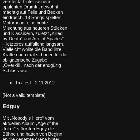
versteckt hinter seinem
opulenten Drumkit gewohnt
mächtig auf Felle und Becken
eindrosch. 13 Songs spielten
Motörhead, eine bunte
Mischung aus neueren Stücken
und Klassikern, zuletzt „Killed
by Death“ und Ace of Spades“
– letzteres auffallend langsam.
Vielleicht wollte die Band ihre
Kräfte noch mal schonen für die
obligatorische Zugabe
„Overkill“, nach der endgültig
Schluss war.
Trollfest - 2.11.2012
[Not a valid template]
Edguy
Mit „Nobody’s Hero“ vom
aktuellen Album „Age of the
Joker“ stürmten Eguy die
Bühne und hatten von Beginn
an die gesamte Arena hinter