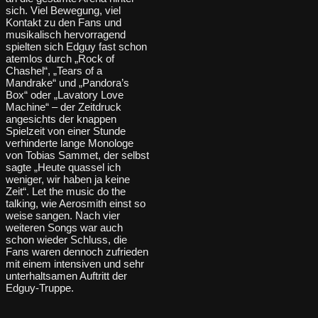
sich. Viel Bewegung, viel
Kontakt zu den Fans und
musikalisch hervorragend
spielten sich Edguy fast schon
atemlos durch „Rock of
Chashel“, „Tears of a
Mandrake“ und „Pandora’s
Box“ oder „Lavatory Love
Machine“ – der Zeitdruck
angesichts der knappen
Spielzeit von einer Stunde
verhinderte lange Monologe
von Tobias Sammet, der selbst
sagte „Heute quassel ich
weniger, wir haben ja keine
Zeit“. Let the music do the
talking, wie Aerosmith einst so
weise sangen. Nach vier
weiteren Songs war auch
schon wieder Schluss, die
Fans waren dennoch zufrieden
mit einem intensiven und sehr
unterhaltsamen Auftritt der
Edguy-Truppe.