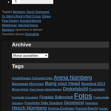
Tagged
Bembers
,
Devin Townsend
,
Dr. Woo’s Rock’n’Roll Circus
,
Edguy
,
Fear Factory
,
Konzert-Bericht
,
Motörhead
,
Stechert Arena
Bamberg
.
Speichere in deinen
Favoriten diesen
Permalink
.
Archive
Archive
Tags
Arena Nürnberg
Amphitheater Gelsenkirchen
Bang your Head
Beastival 2013
Backstage München
Dinkelsbühl
Eisenwahn
Brose Arena
Dark Easter Metal Meeting
Fotos
Flugplatz Ballenstedt
Eventhalle Geiselwind
Frankenhalle
Geiselwind
Fraunhofer Halle Straubing
Nürnberg
Heidenfest
Hirsch Nürnberg
Komma Esslingen
Konzert-Bericht
Kreator