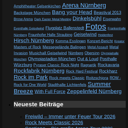
Arena Nürnberg
Amphitheater Gelsenkirchen
Bang your Head
Beastival 2013
Backstage München
Dinkelsbühl
Eisenwahn
Brose Arena
Dark Easter Metal Meeting
Fotos
Flugplatz Ballenstedt
Eventhalle Geiselwind
Frankenhalle
Geiselwind
Fraunhofer Halle Straubing
Nürnberg
Heidenfest
Hirsch Nürnberg
Komma Esslingen
Konzert-Bericht
Kreator
Messegelände Balingen
Metal
Masters of Rock
Metal Assault
Invasion
Musichall Geiselwind
Obersinn
Nürnberg
Olympiahalle
Out & Loud
Olympiastadion München
Posthalle
München
Würzburg
Rockavaria
Pyraser Classic Rock Night
Ragnarök
Rockfabrik Nürnberg
Rockharz
Rock Hard Festival
Rock im Park
Rock meets Classic
Roitzschjora
ROW -
Summer
Rock for One World
Stadthalle Lichtenfels
Breeze
Zeppelinfeld Nürnberg
With Full Force
Neueste Beiträge
Freiwild – Immer unter Feuer Tour 2026
Rock Meets Classic 2026