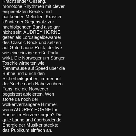
Krächzender Gesang,
monotone Rhythmen mit clever
eingesetzten Breaks und
packenden Melodien. Krasser
könnte der Gegensatz zur
nachfolgenden Band also gar
nicht sein: AUDREY HORNE
gelten als Lordsiegelbewahrer
des Classic Rock und setzen
auf Gute-Laune-Rock, der live
wie eine einzige große Party
wirkt. Die Norweger um Sänger
Toschie wirbelten wie
Rennmäuse auf Speed über die
Bühne und durch den
Sicherheitsgraben, immer auf
der Suche nach Nähe zu ihren
Fans, die die Norweger
begeistert abfeierten. Wen
störte da noch der
wolkenverhangene Himmel,
wenn AUDREY HORNE für
Sonne im Herzen sorgen? Die
gute Laune und überbordende
Energie der Musiker steckte
das Publikum einfach an.