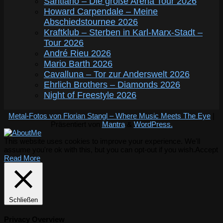
Santiano – Die große Arena Tour 2026
Howard Carpendale – Meine
Abschiedstournee 2026
Kraftklub – Sterben in Karl-Marx-Stadt –
Tour 2026
André Rieu 2026
Mario Barth 2026
Cavalluna – Tor zur Anderswelt 2026
Ehrlich Brothers – Diamonds 2026
Night of Freestyle 2026
Metal-Fotos von Florian Stangl – Where Music Meets The Eye
|
Präsentiert von
Mantra
&
WordPress.
This website uses cookies to improve your experience. We'll
assume you're ok with this, but you can opt-out if you wish.
Accept
Read More
Schließen
Privacy Overview