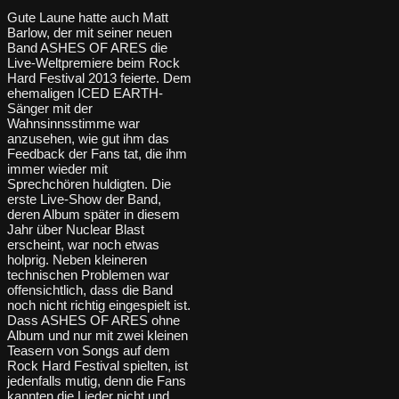
Gute Laune hatte auch Matt
Barlow, der mit seiner neuen
Band ASHES OF ARES die
Live-Weltpremiere beim Rock
Hard Festival 2013 feierte. Dem
ehemaligen ICED EARTH-
Sänger mit der
Wahnsinnsstimme war
anzusehen, wie gut ihm das
Feedback der Fans tat, die ihm
immer wieder mit
Sprechchören huldigten. Die
erste Live-Show der Band,
deren Album später in diesem
Jahr über Nuclear Blast
erscheint, war noch etwas
holprig. Neben kleineren
technischen Problemen war
offensichtlich, dass die Band
noch nicht richtig eingespielt ist.
Dass ASHES OF ARES ohne
Album und nur mit zwei kleinen
Teasern von Songs auf dem
Rock Hard Festival spielten, ist
jedenfalls mutig, denn die Fans
kannten die Lieder nicht und