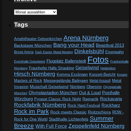
Archive
Tags
Arena Nürnberg
Amphitheater Gelsenkirchen
Bang your Head
Beastival 2013
Backstage München
Dinkelsbühl
Eisenwahn
Brose Arena
Dark Easter Metal Meeting
Fotos
Flugplatz Ballenstedt
Eventhalle Geiselwind
Frankenhalle
Geiselwind
Fraunhofer Halle Straubing
Nürnberg
Heidenfest
Hirsch Nürnberg
Komma Esslingen
Konzert-Bericht
Kreator
Messegelände Balingen
Metal
Masters of Rock
Metal Assault
Invasion
Musichall Geiselwind
Obersinn
Nürnberg
Olympiahalle
Out & Loud
Olympiastadion München
Posthalle
München
Würzburg
Rockavaria
Pyraser Classic Rock Night
Ragnarök
Rockfabrik Nürnberg
Rockharz
Rock Hard Festival
Rock im Park
Rock meets Classic
Roitzschjora
ROW -
Summer
Rock for One World
Stadthalle Lichtenfels
Breeze
Zeppelinfeld Nürnberg
With Full Force