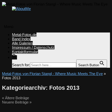
Menü
Zum
Metal-Fotos.de
Inhalt
Band Index
springen
Alle Galerien
Impressum / Datenschutz
Kontaktformular
Search for:
Search Button
Metal-Fotos von Florian Stangl - Where Music Meets The Eye
»
Fotos 2013
Kategoriearchiv:
Fotos 2013
«
Ältere Beiträge
Neuere Beiträge
»