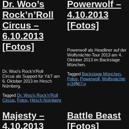
Dr. Woo’s
Powerwolf –
Rock’n’Roll
4.10.2013
Circus –
[Fotos]
6.10.2013
[Fotos]
Powerwolf als Headliner auf der
Wolfsnächte-Tour 2013 am 4.
Oktober 2013 im Backstage
München.
Dr. Woo’s Rock’n’Roll
Tagged
Backstage München
,
Circus als Support für Y&T am
Fotos
,
Powerwolf
,
Wolfsnächte
6. Oktober 2013 im Hirsch
«
‹
3
4
5
6
7
›
»
Nürnberg.
Tagged
Dr. Woo’s Rock’n’Roll
Circus
,
Fotos
,
Hirsch Nürnberg
Majesty –
Battle Beast
4.10.2013
[Fotos]