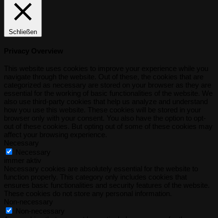
Schließen
Privacy Overview
This website uses cookies to improve your experience while you
navigate through the website. Out of these, the cookies that are
categorized as necessary are stored on your browser as they are
essential for the working of basic functionalities of the website. We
also use third-party cookies that help us analyze and understand
how you use this website. These cookies will be stored in your
browser only with your consent. You also have the option to opt-
out of these cookies. But opting out of some of these cookies may
affect your browsing experience.
Necessary
Necessary
immer aktiv
Necessary cookies are absolutely essential for the website to
function properly. This category only includes cookies that
ensures basic functionalities and security features of the website.
These cookies do not store any personal information.
Non-necessary
Non-necessary