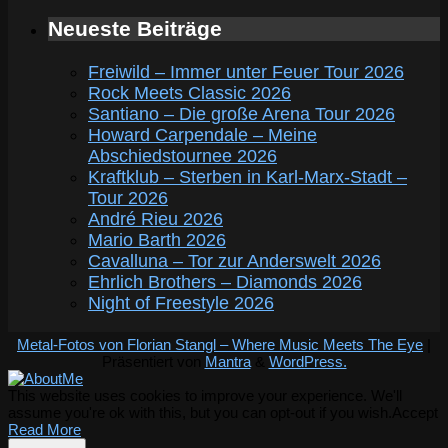
Neueste Beiträge
Freiwild – Immer unter Feuer Tour 2026
Rock Meets Classic 2026
Santiano – Die große Arena Tour 2026
Howard Carpendale – Meine
Abschiedstournee 2026
Kraftklub – Sterben in Karl-Marx-Stadt –
Tour 2026
André Rieu 2026
Mario Barth 2026
Cavalluna – Tor zur Anderswelt 2026
Ehrlich Brothers – Diamonds 2026
Night of Freestyle 2026
Metal-Fotos von Florian Stangl – Where Music Meets The Eye
|
Präsentiert von
Mantra
&
WordPress.
This website uses cookies to improve your experience. We'll
assume you're ok with this, but you can opt-out if you wish.
Accept
Read More