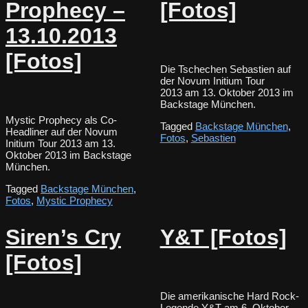
Prophecy –
[Fotos]
13.10.2013
[Fotos]
Die Tschechen Sebastien auf
der Novum Initium Tour
2013 am 13. Oktober 2013 im
Backstage München.
Mystic Prophecy als Co-
Tagged
Backstage München
,
Headliner auf der Novum
Fotos
,
Sebastien
Initium Tour 2013 am 13.
Oktober 2013 im Backstage
München.
Tagged
Backstage München
,
Fotos
,
Mystic Prophecy
Siren’s Cry
Y&T [Fotos]
[Fotos]
Die amerikanische Hard Rock-
Legende Y&T am 6. Oktober