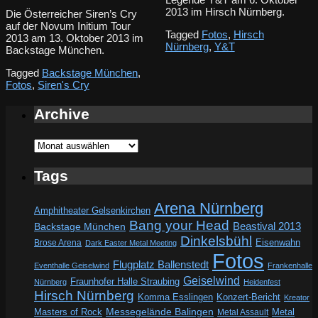
2013 im Hirsch Nürnberg.
Die Österreicher Siren’s Cry
auf der Novum Initium Tour
Tagged
Fotos
,
Hirsch
2013 am 13. Oktober 2013 im
Nürnberg
,
Y&T
Backstage München.
Tagged
Backstage München
,
Fotos
,
Siren's Cry
Archive
Archive
Tags
Arena Nürnberg
Amphitheater Gelsenkirchen
Bang your Head
Beastival 2013
Backstage München
Dinkelsbühl
Eisenwahn
Brose Arena
Dark Easter Metal Meeting
Fotos
Flugplatz Ballenstedt
Eventhalle Geiselwind
Frankenhalle
Geiselwind
Fraunhofer Halle Straubing
Nürnberg
Heidenfest
Hirsch Nürnberg
Komma Esslingen
Konzert-Bericht
Kreator
Messegelände Balingen
Metal
Masters of Rock
Metal Assault