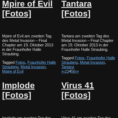
Mpire of Evil
Tantara
[Fotos]
[Fotos]
Mpire of Evil am zweiten Tag
Tantara am zweiten Tag des
des Metal Invasion – Final
Metal Invasion – Final Chapter
Chapter am 19. Oktober 2013
am 19. Oktober 2013 in der
in der Fraunhofer Halle
Fraunhofer Halle Straubing.
Straubing.
Tagged
Fotos
,
Fraunhofer Halle
Tagged
Fotos
,
Fraunhofer Halle
Straubing
,
Metal Invasion
,
Straubing
,
Metal Invasion
,
Tantara
Mpire of Evil
«
‹
2
3
4
5
6
›
»
Implode
Virus 41
[Fotos]
[Fotos]
Implode am zweiten Tag des
Virus 41 am zweiten Tag des