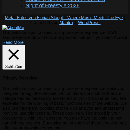
Night of Freestyle 2026
Metal-Fotos von Florian Stangl – Where Music Meets The Eye
|
Präsentiert von
Mantra
&
WordPress.
This website uses cookies to improve your experience. We'll
assume you're ok with this, but you can opt-out if you wish.
Accept
Read More
Schließen
Privacy Overview
This website uses cookies to improve your experience while you
navigate through the website. Out of these, the cookies that are
categorized as necessary are stored on your browser as they are
essential for the working of basic functionalities of the website. We
also use third-party cookies that help us analyze and understand
how you use this website. These cookies will be stored in your
browser only with your consent. You also have the option to opt-
out of these cookies. But opting out of some of these cookies may
affect your browsing experience.