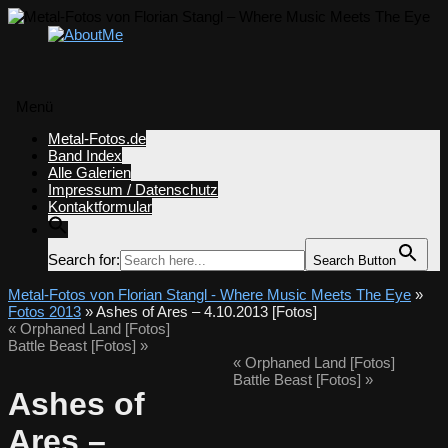
Menü
Zum
Metal-Fotos.de
Inhalt
Band Index
springen
Alle Galerien
Impressum / Datenschutz
Kontaktformular
Search for:
Search Button
Metal-Fotos von Florian Stangl - Where Music Meets The Eye
»
Fotos 2013
» Ashes of Ares – 4.10.2013 [Fotos]
«
Orphaned Land [Fotos]
Battle Beast [Fotos]
»
«
Orphaned Land [Fotos]
Battle Beast [Fotos]
»
Ashes of
Ares –