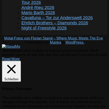
Tour 2026
André Rieu 2026
Mario Barth 2026
Cavalluna – Tor zur Anderswelt 2026
Ehrlich Brothers – Diamonds 2026
Night of Freestyle 2026
Metal-Fotos von Florian Stangl – Where Music Meets The Eye
|
Präsentiert von
Mantra
&
WordPress.
This website uses cookies to improve your experience. We'll
assume you're ok with this, but you can opt-out if you wish.
Accept
Read More
Schließen
Privacy Overview
This website uses cookies to improve your experience while you
navigate through the website. Out of these, the cookies that are
categorized as necessary are stored on your browser as they are