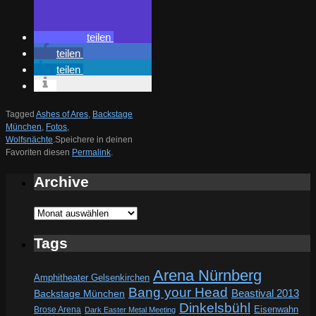
teilen
teilen
teilen
Tagged
Ashes of Ares
,
Backstage
München
,
Fotos
,
Wolfsnächte
.
Speichere in deinen
Favoriten diesen
Permalink
.
Archive
Archive
Tags
Arena Nürnberg
Amphitheater Gelsenkirchen
Bang your Head
Beastival 2013
Backstage München
Dinkelsbühl
Eisenwahn
Brose Arena
Dark Easter Metal Meeting