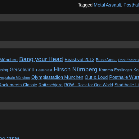
Tagged
Metal Assault
,
Posthal
Bang your Head
Beastival 2013
 München
Brose Arena
Dark Easter 
Hirsch Nürnberg
Geiselwind
ubing
Komma Esslingen
Kon
Heidenfest
Out & Loud
Olympiastadion München
Posthalle Wür
ympiahalle München
Rock meets Classic
Roitzschjora
ROW - Rock for One World
Stadthalle L
ee 2026