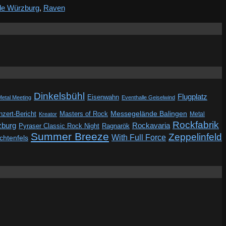
le Würzburg
,
Raven
Dinkelsbühl
Flugplatz
Eisenwahn
Metal Meeting
Eventhalle Geiselwind
Messegelände Balingen
zert-Bericht
Masters of Rock
Metal
Kreator
Rockfabrik
zburg
Rockavaria
Pyraser Classic Rock Night
Ragnarök
Summer Breeze
Zeppelinfeld
With Full Force
ichtenfels