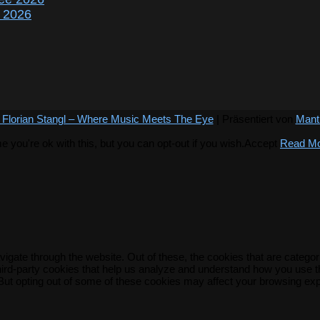
r 2026
 Florian Stangl – Where Music Meets The Eye
| Präsentiert von
Mant
you're ok with this, but you can opt-out if you wish.
Accept
Read M
igate through the website. Out of these, the cookies that are catego
 third-party cookies that help us analyze and understand how you use t
 But opting out of some of these cookies may affect your browsing ex