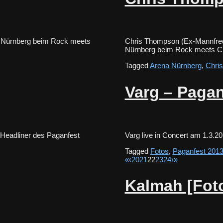
na Nürnberg beim Rock meets
Chris Thompson (Ex-Mannfred 
Nürnberg beim Rock meets 
Tagged
Arena Nürnberg
,
Chri
Varg – Pagan
 Headliner des Paganfest
Varg live in Concert am 1.3.
Tagged
Fotos
,
Paganfest 201
«
‹
20
21
22
23
24
›
»
Kalmah [Fot