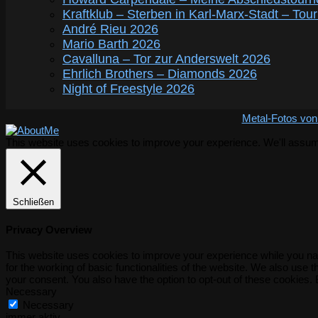
Kraftklub – Sterben in Karl-Marx-Stadt – Tou
André Rieu 2026
Mario Barth 2026
Cavalluna – Tor zur Anderswelt 2026
Ehrlich Brothers – Diamonds 2026
Night of Freestyle 2026
Metal-Fotos von
This website uses cookies to improve your experience. We'll assume 
Schließen
Privacy Overview
This website uses cookies to improve your experience while you nav
for the working of basic functionalities of the website. We also use
your consent. You also have the option to opt-out of these cookies.
Necessary
Necessary
immer aktiv