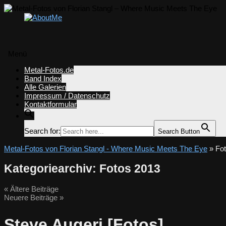
Menü
Zum
Metal-Fotos.de
Inhalt
Band Index
springen
Alle Galerien
Impressum / Datenschutz
Kontaktformular
Search for:
Search Button
Metal-Fotos von Florian Stangl - Where Music Meets The Eye
» Fo
Kategoriearchiv:
Fotos 2013
«
Ältere Beiträge
Neuere Beiträge
»
Steve Augeri [Fotos]