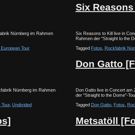
Six Reasons 
kfabrik Nürnberg im Rahmen
Six Reasons to Kill live in C
Rahmen der “Straight to th
e European Tour
Tagged
Fotos
,
Rockfabrik Nür
Don Gatto [F
ckfabrik Nürnberg im Rahmen
Don Gatto live in Concert am
der “Straight to the Dome”-
 Tour
,
Undivided
Tagged
Don Gatto
,
Fotos
,
Roc
os]
Metsatöll [F