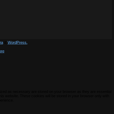
ra
&
WordPress.
ore
rized as necessary are stored on your browser as they are essential
his website. These cookies will be stored in your browser only with
perience.