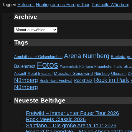
Tagged
Enforcer
,
Hunting across Europe Tour
,
Posthalle Würzburg
Archive
Archive
Tags
Arena Nürnberg
Amphitheater Gelsenkirchen
Backstage
Fotos
Ballenstedt
Fraunhofer Halle Stra
Frankenhalle Nürnberg
Metal Invasion
Musichall Geiselwind
Obersinn
Assault
Nürnberg
Ol
Rock im Park
Nürnberg
Rockharz
Rock Hard Festival
Nürnberg
Neueste Beiträge
Freiwild – Immer unter Feuer Tour 2026
Rock Meets Classic 2026
Santiano – Die große Arena Tour 2026
Howard Carpendale – Meine Abschiedstourn