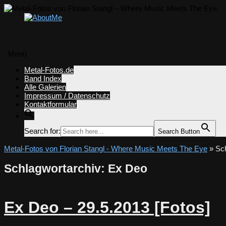
Menü
Zum
Metal-Fotos.de
Inhalt
Band Index
springen
Alle Galerien
Impressum / Datenschutz
Kontaktformular
Search for:
Search Button
Metal-Fotos von Florian Stangl - Where Music Meets The Eye
» Sch
Schlagwortarchiv:
Ex Deo
Ex Deo – 29.5.2013 [Fotos]