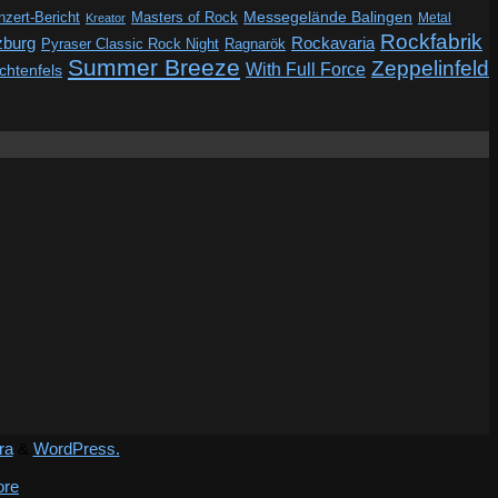
Messegelände Balingen
zert-Bericht
Masters of Rock
Metal
Kreator
Rockfabrik
zburg
Rockavaria
Pyraser Classic Rock Night
Ragnarök
Summer Breeze
Zeppelinfeld
With Full Force
ichtenfels
ra
&
WordPress.
ore