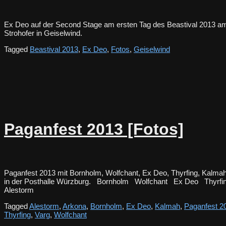
Ex Deo auf der Second Stage am ersten Tag des Beastival 2013 a
Strohofer in Geiselwind.
Tagged
Beastival 2013
,
Ex Deo
,
Fotos
,
Geiselwind
Paganfest 2013 [Fotos]
Paganfest 2013 mit Bornholm, Wolfchant, Ex Deo, Thyrfing, Kalmah
in der Posthalle Würzburg. Bornholm Wolfchant Ex Deo Thy
Alestorm
Tagged
Alestorm
,
Arkona
,
Bornholm
,
Ex Deo
,
Kalmah
,
Paganfest 2
Thyrfing
,
Varg
,
Wolfchant