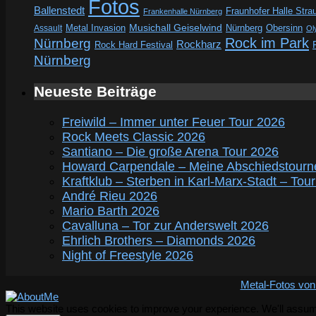
Fotos
Ballenstedt
Fraunhofer Halle Stra
Frankenhalle Nürnberg
Metal Invasion
Musichall Geiselwind
Obersinn
Assault
Nürnberg
Ol
Rock im Park
Nürnberg
Rockharz
Rock Hard Festival
Nürnberg
Neueste Beiträge
Freiwild – Immer unter Feuer Tour 2026
Rock Meets Classic 2026
Santiano – Die große Arena Tour 2026
Howard Carpendale – Meine Abschiedstourn
Kraftklub – Sterben in Karl-Marx-Stadt – Tou
André Rieu 2026
Mario Barth 2026
Cavalluna – Tor zur Anderswelt 2026
Ehrlich Brothers – Diamonds 2026
Night of Freestyle 2026
Metal-Fotos von
This website uses cookies to improve your experience. We'll assume 