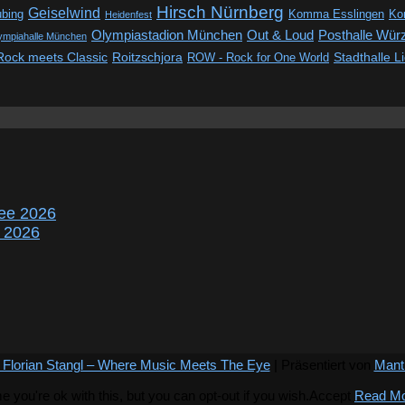
Hirsch Nürnberg
Geiselwind
ubing
Komma Esslingen
Kon
Heidenfest
Out & Loud
Olympiastadion München
Posthalle Wür
ympiahalle München
Rock meets Classic
Roitzschjora
ROW - Rock for One World
Stadthalle L
ee 2026
r 2026
 Florian Stangl – Where Music Meets The Eye
| Präsentiert von
Mant
you're ok with this, but you can opt-out if you wish.
Accept
Read M