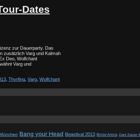
 Tour-Dates
Lizenz zur Dauerparty. Das
n zusätzlich Varg und Kalmah
 Ex Deo, Wolfchant
rwähnt Varg und
013
,
Thyrfing
,
Varg
,
Wolfchant
Bang your Head
Beastival 2013
 München
Brose Arena
Dark Easter 