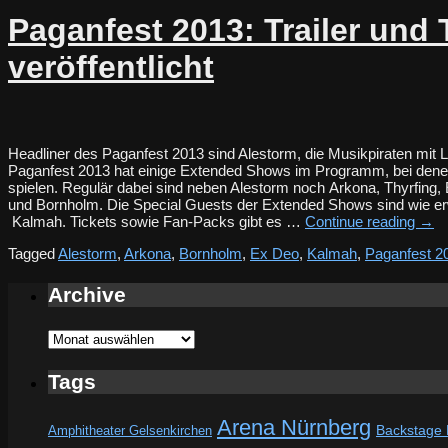
Paganfest 2013: Trailer und
veröffentlicht
Headliner des Paganfest 2013 sind Alestorm, die Musikpiraten mit 
Paganfest 2013 hat einige Extended Shows im Programm, bei dene
spielen. Regulär dabei sind neben Alestorm noch Arkona, Thyrfing,
und Bornholm. Die Special Guests der Extended Shows sind wie e
Kalmah. Tickets sowie Fan-Packs gibt es …
Continue reading
→
Tagged
Alestorm
,
Arkona
,
Bornholm
,
Ex Deo
,
Kalmah
,
Paganfest 2
Archive
Archive
Tags
Arena Nürnberg
Amphitheater Gelsenkirchen
Backstage