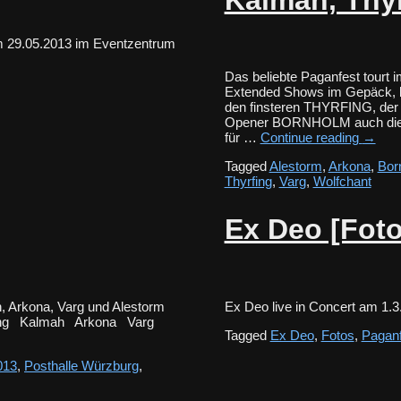
m 29.05.2013 im Eventzentrum
Das beliebte Paganfest tourt 
Extended Shows im Gepäck,
den finsteren THYRFING, de
Opener BORNHOLM auch die 
für …
Continue reading
→
Tagged
Alestorm
,
Arkona
,
Bor
Thyrfing
,
Varg
,
Wolfchant
Ex Deo [Foto
, Arkona, Varg und Alestorm
Ex Deo live in Concert am 1
rfing Kalmah Arkona Varg
Tagged
Ex Deo
,
Fotos
,
Paganf
013
,
Posthalle Würzburg
,