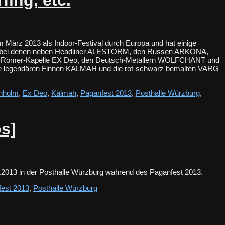
im März 2013 als Indoor-Festival durch Europa und hat einige
 bei denen neben Headliner ALESTORM, den Russen ARKONA,
r Römer-Kapelle EX Deo, den Deutsch-Metallern WOLFCHANT und
legendären Finnen KALMAH und die rot-schwarz bemalten VARG
nholm
,
Ex Deo
,
Kalmah
,
Paganfest 2013
,
Posthalle Würzburg
,
s]
.3.2013 in der Posthalle Würzburg während des Paganfest 2013.
est 2013
,
Posthalle Würzburg