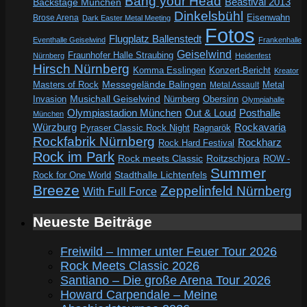
Bang your Head
Beastival 2013
Backstage München
Dinkelsbühl
Eisenwahn
Brose Arena
Dark Easter Metal Meeting
Fotos
Flugplatz Ballenstedt
Eventhalle Geiselwind
Frankenhalle
Geiselwind
Fraunhofer Halle Straubing
Nürnberg
Heidenfest
Hirsch Nürnberg
Komma Esslingen
Konzert-Bericht
Kreator
Messegelände Balingen
Metal
Masters of Rock
Metal Assault
Invasion
Musichall Geiselwind
Obersinn
Nürnberg
Olympiahalle
Out & Loud
Olympiastadion München
Posthalle
München
Würzburg
Rockavaria
Pyraser Classic Rock Night
Ragnarök
Rockfabrik Nürnberg
Rockharz
Rock Hard Festival
Rock im Park
Rock meets Classic
Roitzschjora
ROW -
Summer
Rock for One World
Stadthalle Lichtenfels
Breeze
Zeppelinfeld Nürnberg
With Full Force
Neueste Beiträge
Freiwild – Immer unter Feuer Tour 2026
Rock Meets Classic 2026
Santiano – Die große Arena Tour 2026
Howard Carpendale – Meine