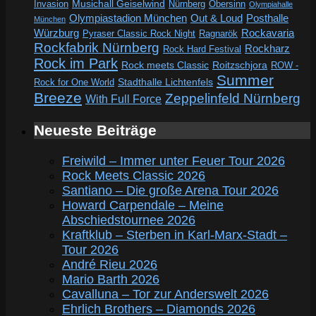
Invasion
Musichall Geiselwind
Obersinn
Nürnberg
Olympiahalle
Out & Loud
Olympiastadion München
Posthalle
München
Würzburg
Rockavaria
Pyraser Classic Rock Night
Ragnarök
Rockfabrik Nürnberg
Rockharz
Rock Hard Festival
Rock im Park
Rock meets Classic
Roitzschjora
ROW -
Summer
Rock for One World
Stadthalle Lichtenfels
Breeze
Zeppelinfeld Nürnberg
With Full Force
Neueste Beiträge
Freiwild – Immer unter Feuer Tour 2026
Rock Meets Classic 2026
Santiano – Die große Arena Tour 2026
Howard Carpendale – Meine
Abschiedstournee 2026
Kraftklub – Sterben in Karl-Marx-Stadt –
Tour 2026
André Rieu 2026
Mario Barth 2026
Cavalluna – Tor zur Anderswelt 2026
Ehrlich Brothers – Diamonds 2026