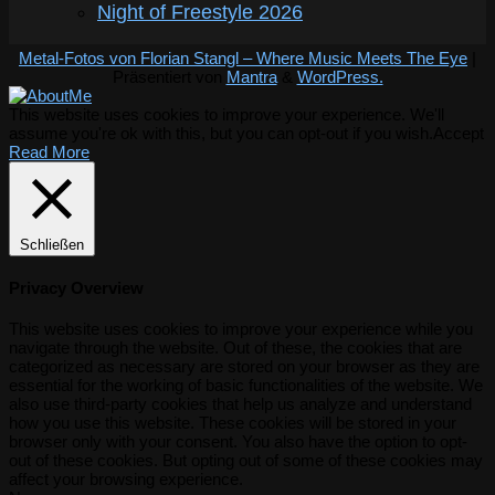
Night of Freestyle 2026
Metal-Fotos von Florian Stangl – Where Music Meets The Eye
|
Präsentiert von
Mantra
&
WordPress.
This website uses cookies to improve your experience. We'll
assume you're ok with this, but you can opt-out if you wish.
Accept
Read More
Schließen
Privacy Overview
This website uses cookies to improve your experience while you
navigate through the website. Out of these, the cookies that are
categorized as necessary are stored on your browser as they are
essential for the working of basic functionalities of the website. We
also use third-party cookies that help us analyze and understand
how you use this website. These cookies will be stored in your
browser only with your consent. You also have the option to opt-
out of these cookies. But opting out of some of these cookies may
affect your browsing experience.