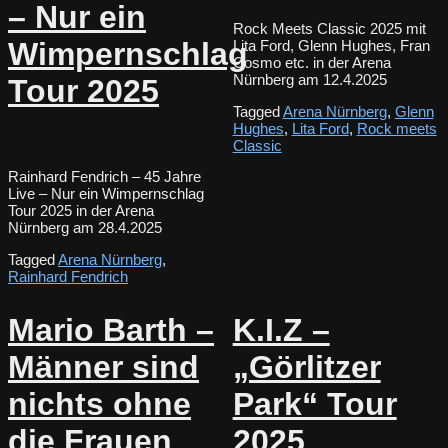
– Nur ein
Rock Meets Classic 2025 mit
Wimpernschlag
Lita Ford, Glenn Hughes, Fran
Cosmo etc. in der Arena
Nürnberg am 12.4.2025
Tour 2025
Tagged
Arena Nürnberg
,
Glenn
Hughes
,
Lita Ford
,
Rock meets
Classic
Rainhard Fendrich – 45 Jahre
Live – Nur ein Wimpernschlag
Tour 2025 in der Arena
Nürnberg am 28.4.2025
Tagged
Arena Nürnberg
,
Rainhard Fendrich
Mario Barth –
K.I.Z –
Männer sind
„Görlitzer
nichts ohne
Park“ Tour
die Frauen
2025