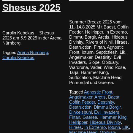
Shesus 2025
Summer Breeze 2025 vom
11.-14.8.2025 Mit Baest, Coffin
Feeder, Hellripper, In Extremo,
Carolin Kebekus – Shesus
Dimmu Borgir, Arctis, Hideous
2025 am 5.9.2025 in der Arena
Divinity, Rivers of Nihil, Hiraes,
Nürnberg.
Destruction, Firtan, Agnostic
Front, Iotunn, Septicflesh, Lik,
Tagged
Arena Nürnberg
,
Angelmaker, Destinity, Evil
Carolin Kebekus
Invaders, Slope, Obituary,
Wardruna, Vader, Wind Rose,
Tarja, Hammer King,
Suffocation, Machine Head,
Primordial und Gaerea.
Tagged
Agnostic Front
,
Angelmaker
,
Arctis
,
Baest
,
Coffin Feeder
,
Destinity
,
Destruction
,
Dimmu Borgir
,
Dinkelsbühl
,
Evil Invaders
,
Firtan
,
Gaerea
,
Hammer King
,
Hellripper
,
Hideous Divinity
,
Hiraes
,
In Extremo
,
Iotunn
,
LIK
,
Machine Head
,
Obituary
,