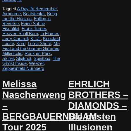
Tagged
A Day To Remember
,
Airbourne
,
Beatsteaks
,
Bring
me the Horizon
,
Falling in
Reverse
,
Feine Sahne
Fischfilet
,
Frank Turner
,
Heaven Shall Burn
,
In Flames
,
Jerry Cantrell
,
K.I.Z.
,
Knocked
Loose
,
Korn
,
Lorna Shore
,
Me
First and the Gimme Gimmes
,
Millencolin
,
Rock im Park
,
Skillet
,
Slipknot
,
Spiritbox
,
The
Ghost Inside
,
Weezer
,
Zeppelinfeld Nürnberg
Melissa
EHRLICH
Naschenweng
BROTHERS –
–
DIAMONDS –
BERGBAUERNBUAM
Die besten
Tour 2025
Illusionen