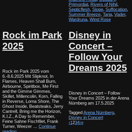
Primordial
,
Rivers of Nihil
,
Septicflesh
,
Slope
,
Suffocation
,
Summer Breeze
,
Tarja
,
Vader
,
Wardruna
,
Wind Rose
Rock im Park
Disney in
2025
Concert –
Follow Your
Dreams 2025
Rock im Park 2025 vom
6.-8.6.2025 Mit Slipknot, In
Flames, Heaven Shall Burn,
Airbourne, Spiritbox, Me First
and the Gimme Gimmes,
Disney in Concert – Follow
Skillet, Millencolin, Korn, Falling
Your Dreams 2025 in der Arena
in Reverse, Lorna Shore, The
Nürnberg am 17.5.2025
Ghost Inside, Beatsteaks, Jerry
Cantrell, Bring me the Horizon,
Tagged
Arena Nürnberg
,
K.I.Z., A Day to Remember,
Disney in Concert
Feine Sahne Fischfilet, Frank
‹
1
2
3
4
›
»
Turner, Weezer …
Continue
reading
→