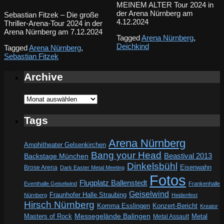
MEINEM ALTER Tour 2024 in
der Arena Nürnberg am
Sebastian Fitzek – Die große
4.12.2024
Thriller-Arena-Tour 2024 in der
Arena Nürnberg am 7.12.2024
Tagged
Arena Nürnberg
,
Deichkind
Tagged
Arena Nürnberg
,
Sebastian Fitzek
Archive
Archive
Tags
Arena Nürnberg
Amphitheater Gelsenkirchen
Bang your Head
Beastival 2013
Backstage München
Dinkelsbühl
Eisenwahn
Brose Arena
Dark Easter Metal Meeting
Fotos
Flugplatz Ballenstedt
Eventhalle Geiselwind
Frankenhalle
Geiselwind
Fraunhofer Halle Straubing
Nürnberg
Heidenfest
Hirsch Nürnberg
Komma Esslingen
Konzert-Bericht
Kreator
Messegelände Balingen
Metal
Masters of Rock
Metal Assault