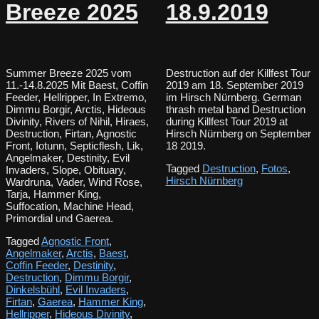
Breeze 2025
18.9.2019
Summer Breeze 2025 vom
Destruction auf der Killfest Tour
11.-14.8.2025 Mit Baest, Coffin
2019 am 18. September 2019
Feeder, Hellripper, In Extremo,
im Hirsch Nürnberg. German
Dimmu Borgir, Arctis, Hideous
thrash metal band Destruction
Divinity, Rivers of Nihil, Hiraes,
during Killfest Tour 2019 at
Destruction, Firtan, Agnostic
Hirsch Nürnberg on September
Front, Iotunn, Septicflesh, Lik,
18 2019.
Angelmaker, Destinity, Evil
Tagged
Destruction
,
Fotos
,
Invaders, Slope, Obituary,
Hirsch Nürnberg
Wardruna, Vader, Wind Rose,
Tarja, Hammer King,
Suffocation, Machine Head,
Primordial und Gaerea.
Tagged
Agnostic Front
,
Angelmaker
,
Arctis
,
Baest
,
Coffin Feeder
,
Destinity
,
Destruction
,
Dimmu Borgir
,
Dinkelsbühl
,
Evil Invaders
,
Firtan
,
Gaerea
,
Hammer King
,
Hellripper
,
Hideous Divinity
,