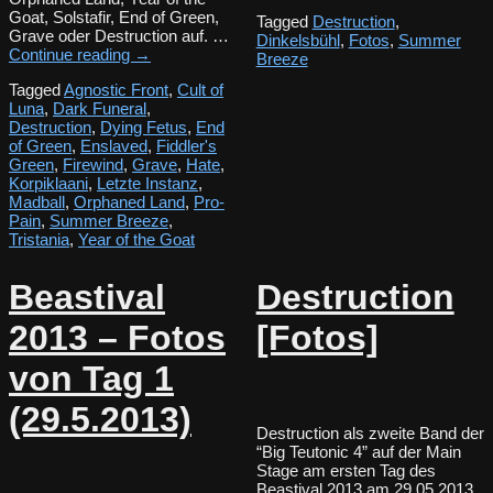
Goat, Solstafir, End of Green,
Tagged
Destruction
,
Grave oder Destruction auf. …
Dinkelsbühl
,
Fotos
,
Summer
Continue reading
→
Breeze
Tagged
Agnostic Front
,
Cult of
Luna
,
Dark Funeral
,
Destruction
,
Dying Fetus
,
End
of Green
,
Enslaved
,
Fiddler's
Green
,
Firewind
,
Grave
,
Hate
,
Korpiklaani
,
Letzte Instanz
,
Madball
,
Orphaned Land
,
Pro-
Pain
,
Summer Breeze
,
Tristania
,
Year of the Goat
Beastival
Destruction
2013 – Fotos
[Fotos]
von Tag 1
(29.5.2013)
Destruction als zweite Band der
“Big Teutonic 4” auf der Main
Stage am ersten Tag des
Beastival 2013 am 29.05.2013