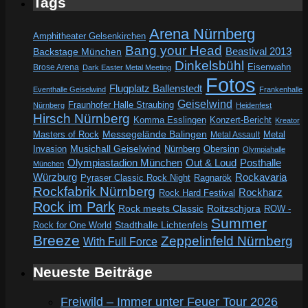
Tags
Arena Nürnberg
Amphitheater Gelsenkirchen
Bang your Head
Beastival 2013
Backstage München
Dinkelsbühl
Eisenwahn
Brose Arena
Dark Easter Metal Meeting
Fotos
Flugplatz Ballenstedt
Eventhalle Geiselwind
Frankenhalle
Geiselwind
Fraunhofer Halle Straubing
Nürnberg
Heidenfest
Hirsch Nürnberg
Komma Esslingen
Konzert-Bericht
Kreator
Messegelände Balingen
Metal
Masters of Rock
Metal Assault
Invasion
Musichall Geiselwind
Obersinn
Nürnberg
Olympiahalle
Out & Loud
Olympiastadion München
Posthalle
München
Würzburg
Rockavaria
Pyraser Classic Rock Night
Ragnarök
Rockfabrik Nürnberg
Rockharz
Rock Hard Festival
Rock im Park
Rock meets Classic
Roitzschjora
ROW -
Summer
Rock for One World
Stadthalle Lichtenfels
Breeze
Zeppelinfeld Nürnberg
With Full Force
Neueste Beiträge
Freiwild – Immer unter Feuer Tour 2026