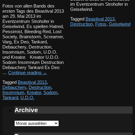
im Eventzentrum Strohofer in
Fotos von allen Bands des
Geiselwind.
ersten Tags des Beastival 2013
am 29. Mai 2013 im
Tagged
Beastival 2013
,
Eventzentrum Strohofer in
Destruction
,
Fotos
,
Geiselwind
Geiselwind. Es spielten Hatred,
Pessimist, Bleeding Red, Lost
Society, Brainstorm, Screamer,
Varg, Ex Deo, Tankard,
Debauchery, Destruction,
Insomnium, Sodom, U.D.O.
und Kreator. Kreator U.D.O.
Sodom Insomnium Destruction
Debauchery Tankard Ex Deo
…
Continue reading
→
Tagged
Beastival 2013
,
Debauchery
,
Destruction
,
Insomnium
,
Kreator
,
Sodom
,
Tankard
,
U.D.O.
Archive
Archive