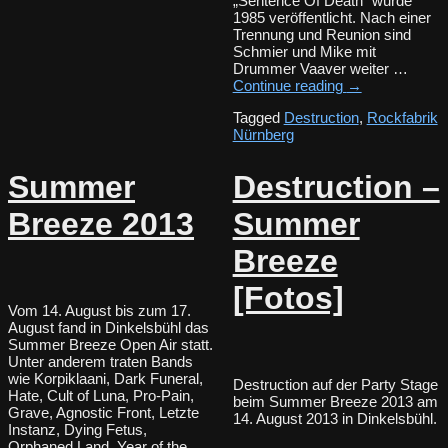
„Sentence Of Death“ wurde
1985 veröffentlicht. Nach einer
Trennung und Reunion sind
Schmier und Mike mit
Drummer Vaaver weiter …
Continue reading
→
Tagged
Destruction
,
Rockfabrik
Nürnberg
Summer
Destruction –
Breeze 2013
Summer
Breeze
[Fotos]
Vom 14. August bis zum 17.
August fand in Dinkelsbühl das
Summer Breeze Open Air statt.
Unter anderem traten Bands
wie Korpiklaani, Dark Funeral,
Destruction auf der Party Stage
Hate, Cult of Luna, Pro-Pain,
beim Summer Breeze 2013 am
Grave, Agnostic Front, Letzte
14. August 2013 in Dinkelsbühl.
Instanz, Dying Fetus,
Orphaned Land, Year of the