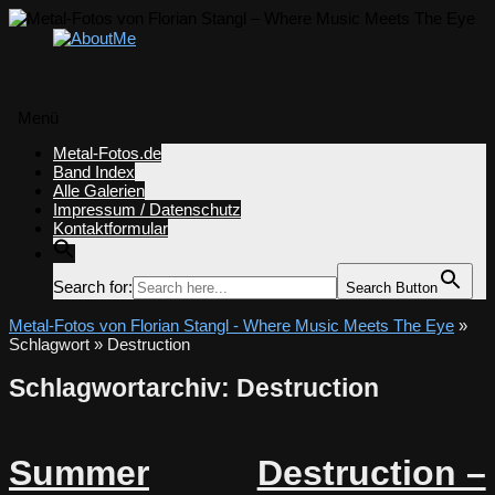
Menü
Zum
Metal-Fotos.de
Inhalt
Band Index
springen
Alle Galerien
Impressum / Datenschutz
Kontaktformular
Search for:
Search Button
Metal-Fotos von Florian Stangl - Where Music Meets The Eye
»
Schlagwort » Destruction
Schlagwortarchiv:
Destruction
Summer
Destruction –