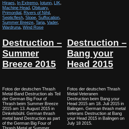
Hiraes
,
In Extremo
,
Iotunn
,
LIK
,
Machine Head
,
Obituary
,
Primordial
,
Rivers of Nihil
,
Septicflesh
,
Slope
,
Suffocation
,
Summer Breeze
,
Tarja
,
Vader
,
Wardruna
,
Wind Rose
Destruction –
Destruction –
Summer
Bang your
Breeze 2015
Head 2015
Fotos der deutschen Thrash
Fotos der deutschen Thrash
Metal-Band Destruction als Teil
Metal-Veteranen
der German Big Four of
Destruction beim Bang your
Thrash beim Summer Breeze
Head 2015 am 18. Juli 2015 in
2015 am 13. August 2015 in
Balingen. German thrash metal
Dinkelsbühl. German thrash
veterans Destruction at Bang
metal band Destruction as part
your Head 2015 in Balingen on
of the German Big Four of
July 18 2015.
Thrash Metal at Summer