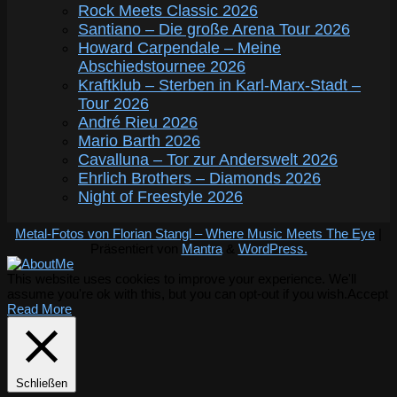
Rock Meets Classic 2026
Santiano – Die große Arena Tour 2026
Howard Carpendale – Meine
Abschiedstournee 2026
Kraftklub – Sterben in Karl-Marx-Stadt –
Tour 2026
André Rieu 2026
Mario Barth 2026
Cavalluna – Tor zur Anderswelt 2026
Ehrlich Brothers – Diamonds 2026
Night of Freestyle 2026
Metal-Fotos von Florian Stangl – Where Music Meets The Eye
|
Präsentiert von
Mantra
&
WordPress.
This website uses cookies to improve your experience. We'll
assume you're ok with this, but you can opt-out if you wish.
Accept
Read More
Schließen