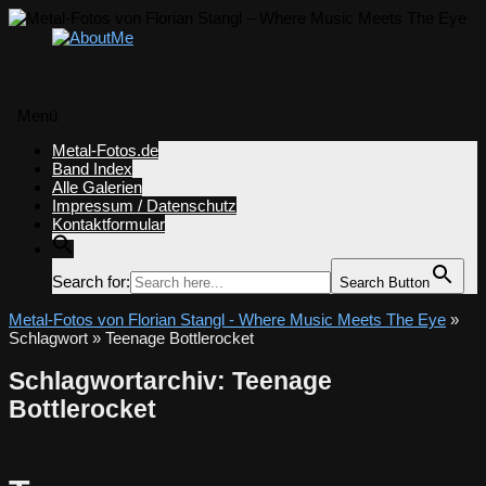
Menü
Zum
Metal-Fotos.de
Inhalt
Band Index
springen
Alle Galerien
Impressum / Datenschutz
Kontaktformular
Search for:
Search Button
Metal-Fotos von Florian Stangl - Where Music Meets The Eye
»
Schlagwort » Teenage Bottlerocket
Schlagwortarchiv:
Teenage
Bottlerocket