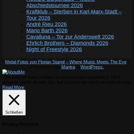
Abschiedstournee 2026
Kraftklub – Sterben in Karl-Marx-Stadt –
Tour 2026
André Rieu 2026
Mario Barth 2026
Cavalluna – Tor zur Anderswelt 2026
Ehrlich Brothers – Diamonds 2026
Night of Freestyle 2026
Metal-Fotos von Florian Stangl – Where Music Meets The Eye
|
Präsentiert von
Mantra
&
WordPress.
This website uses cookies to improve your experience. We'll
assume you're ok with this, but you can opt-out if you wish.
Accept
Read More
Schließen
Privacy Overview