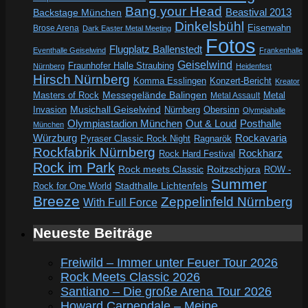
Bang your Head
Beastival 2013
Backstage München
Dinkelsbühl
Eisenwahn
Brose Arena
Dark Easter Metal Meeting
Fotos
Flugplatz Ballenstedt
Eventhalle Geiselwind
Frankenhalle
Geiselwind
Fraunhofer Halle Straubing
Nürnberg
Heidenfest
Hirsch Nürnberg
Komma Esslingen
Konzert-Bericht
Kreator
Messegelände Balingen
Metal
Masters of Rock
Metal Assault
Invasion
Musichall Geiselwind
Obersinn
Nürnberg
Olympiahalle
Out & Loud
Olympiastadion München
Posthalle
München
Würzburg
Rockavaria
Pyraser Classic Rock Night
Ragnarök
Rockfabrik Nürnberg
Rockharz
Rock Hard Festival
Rock im Park
Rock meets Classic
Roitzschjora
ROW -
Summer
Rock for One World
Stadthalle Lichtenfels
Breeze
Zeppelinfeld Nürnberg
With Full Force
Neueste Beiträge
Freiwild – Immer unter Feuer Tour 2026
Rock Meets Classic 2026
Santiano – Die große Arena Tour 2026
Howard Carpendale – Meine