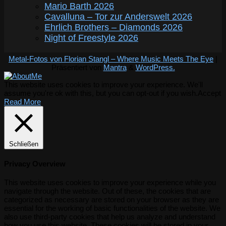
Mario Barth 2026
Cavalluna – Tor zur Anderswelt 2026
Ehrlich Brothers – Diamonds 2026
Night of Freestyle 2026
Metal-Fotos von Florian Stangl – Where Music Meets The Eye
|
Präsentiert von
Mantra
&
WordPress.
This website uses cookies to improve your experience. We'll
assume you're ok with this, but you can opt-out if you wish.
Accept
Read More
Schließen
Privacy Overview
This website uses cookies to improve your experience while you
navigate through the website. Out of these, the cookies that are
categorized as necessary are stored on your browser as they are
essential for the working of basic functionalities of the website. We
also use third-party cookies that help us analyze and understand
how you use this website. These cookies will be stored in your