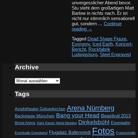
unvergesslicher Abend bevor.
Stu steht dem großartigen Matt
Barlow in nichts nach. Er ist
nicht nur stimmlich sensationell
gut, sondern …
Continue
reading
→
Tagged
Dead Shape Figure
,
Evergrey
,
Iced Earth
,
Konzert-
Bericht
,
Rockfabrik
Ludwigsburg
,
Steel Engraved
Archive
Archive
Tags
Arena Nürnberg
Amphitheater Gelsenkirchen
Bang your Head
Beastival 2013
Backstage München
Dinkelsbühl
Eisenwahn
Brose Arena
Dark Easter Metal Meeting
Fotos
Flugplatz Ballenstedt
Eventhalle Geiselwind
Frankenhalle