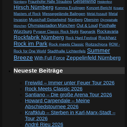
Geiselwind
Fraunhofer Halle Straubing
Nürnberg
Heidenfest
Hirsch Nürnberg
Komma Esslingen
Konzert-Bericht
Kreator
Messegelände Balingen
Metal
Masters of Rock
Metal Assault
Invasion
Musichall Geiselwind
Obersinn
Nürnberg
Olympiahalle
Out & Loud
Olympiastadion München
Posthalle
München
Würzburg
Rockavaria
Pyraser Classic Rock Night
Ragnarök
Rockfabrik Nürnberg
Rockharz
Rock Hard Festival
Rock im Park
Rock meets Classic
Roitzschjora
ROW -
Summer
Rock for One World
Stadthalle Lichtenfels
Breeze
Zeppelinfeld Nürnberg
With Full Force
Neueste Beiträge
Freiwild – Immer unter Feuer Tour 2026
Rock Meets Classic 2026
Santiano – Die große Arena Tour 2026
Howard Carpendale – Meine
Abschiedstournee 2026
Kraftklub – Sterben in Karl-Marx-Stadt –
Tour 2026
André Rieu 2026