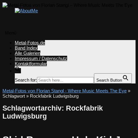
Menü
Zum
Metal-Fotos.de
Inhalt
Band Index
springen
Alle Galerien
Impressum / Datenschutz
Kontaktformular
Search for:
Search Button
Metal-Fotos von Florian Stangl - Where Music Meets The Eye
»
Schlagwort » Rockfabrik Ludwigsburg
Schlagwortarchiv:
Rockfabrik
Ludwigsburg