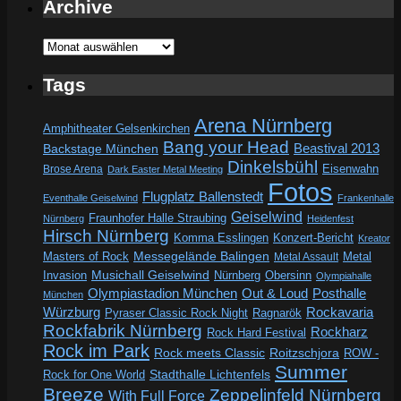
Archive
Archive
Tags
Arena Nürnberg
Amphitheater Gelsenkirchen
Bang your Head
Beastival 2013
Backstage München
Dinkelsbühl
Eisenwahn
Brose Arena
Dark Easter Metal Meeting
Fotos
Flugplatz Ballenstedt
Eventhalle Geiselwind
Frankenhalle
Geiselwind
Fraunhofer Halle Straubing
Nürnberg
Heidenfest
Hirsch Nürnberg
Komma Esslingen
Konzert-Bericht
Kreator
Messegelände Balingen
Metal
Masters of Rock
Metal Assault
Invasion
Musichall Geiselwind
Obersinn
Nürnberg
Olympiahalle
Out & Loud
Olympiastadion München
Posthalle
München
Würzburg
Rockavaria
Pyraser Classic Rock Night
Ragnarök
Rockfabrik Nürnberg
Rockharz
Rock Hard Festival
Rock im Park
Rock meets Classic
Roitzschjora
ROW -
Summer
Rock for One World
Stadthalle Lichtenfels
Breeze
Zeppelinfeld Nürnberg
With Full Force