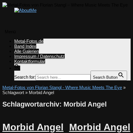
Menü
Zum
Metal-Fotos.de
Inhalt
Band Index
springen
Alle Galerien
Impressum / Datenschutz
Kontaktformular
Search for:
Search Button
Metal-Fotos von Florian Stangl - Where Music Meets The Eye
»
Schlagwort » Morbid Angel
Schlagwortarchiv:
Morbid Angel
Morbid Angel
Morbid Angel