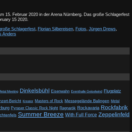
m 15. Februar 2020 in der Arena Nürnberg. Das große Schlagerfest
ruary 15 2020.
roße Schlagerfest
,
Florian Silbereisen
,
Fotos
,
Jürgen Drews
,
 Anders
Dinkelsbühl
Flugplatz
Eisenwahn
Metal Meeting
Eventhalle Geiselwind
Messegelände Balingen
zert-Bericht
Masters of Rock
Metal
Kreator
Rockfabrik
zburg
Rockavaria
Pyraser Classic Rock Night
Ragnarök
Summer Breeze
Zeppelinfeld
With Full Force
ichtenfels