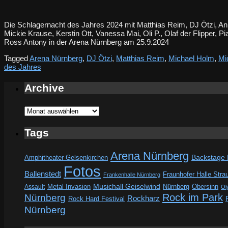
Die Schlagernacht des Jahres 2024 mit Matthias Reim, DJ Ötzi, 
Mickie Krause, Kerstin Ott, Vanessa Mai, Oli P., Olaf der Flipper, 
Ross Antony in der Arena Nürnberg am 25.9.2024
Tagged
Arena Nürnberg
,
DJ Ötzi
,
Matthias Reim
,
Michael Holm
,
Mi
des Jahres
Archive
Archive
Tags
Arena Nürnberg
Amphitheater Gelsenkirchen
Backstage
Fotos
Ballenstedt
Fraunhofer Halle Stra
Frankenhalle Nürnberg
Metal Invasion
Musichall Geiselwind
Obersinn
Assault
Nürnberg
Ol
Rock im Park
Nürnberg
Rockharz
Rock Hard Festival
Nürnberg