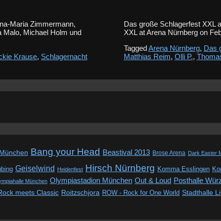
Anna-Maria Zimmermann,
Das große Schlagerfest XXL a
Pia Malo, Michael Holm und
XXL at Arena Nürnberg on Feb
Tagged
Arena Nürnberg
,
Das g
ckie Krause
,
Schlagernacht
Matthias Reim
,
Olli P.
,
Thomas
Bang your Head
Beastival 2013
 München
Brose Arena
Dark Easter 
Hirsch Nürnberg
Geiselwind
ubing
Komma Esslingen
Kon
Heidenfest
Out & Loud
Olympiastadion München
Posthalle Wür
ympiahalle München
Rock meets Classic
Roitzschjora
ROW - Rock for One World
Stadthalle L