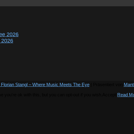
ee 2026
r 2026
 Florian Stangl – Where Music Meets The Eye
| Präsentiert von
Mant
you're ok with this, but you can opt-out if you wish.
Accept
Read M