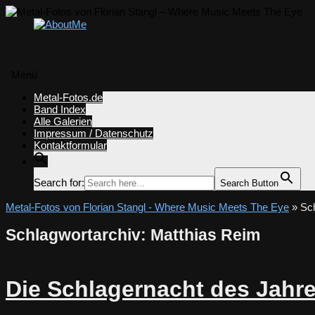
Menü
Zum
Metal-Fotos.de
Inhalt
Band Index
springen
Alle Galerien
Impressum / Datenschutz
Kontaktformular
Search for:
Search Button
Metal-Fotos von Florian Stangl - Where Music Meets The Eye
» Sch
Schlagwortarchiv:
Matthias Reim
Die Schlagernacht des Jahr