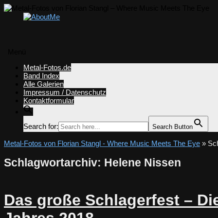
Menü
Zum
Metal-Fotos.de
Inhalt
Band Index
springen
Alle Galerien
Impressum / Datenschutz
Kontaktformular
Search for:
Search Button
Metal-Fotos von Florian Stangl - Where Music Meets The Eye
» Sch
Schlagwortarchiv:
Helene Nissen
Das große Schlagerfest – Di
Jahres 2018