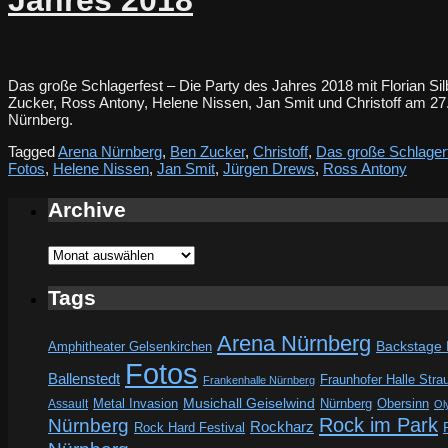
Das große Schlagerfest – Die Party des Jahres 2018 mit Florian Si
Zucker, Ross Antony, Helene Nissen, Jan Smit und Christoff am 27. 
Nürnberg.
Tagged
Arena Nürnberg
,
Ben Zucker
,
Christoff
,
Das große Schlager
Fotos
,
Helene Nissen
,
Jan Smit
,
Jürgen Drews
,
Ross Antony
Archive
Archive
Tags
Arena Nürnberg
Amphitheater Gelsenkirchen
Backstage
Fotos
Ballenstedt
Fraunhofer Halle Stra
Frankenhalle Nürnberg
Metal Invasion
Musichall Geiselwind
Obersinn
Assault
Nürnberg
Ol
Rock im Park
Nürnberg
Rockharz
Rock Hard Festival