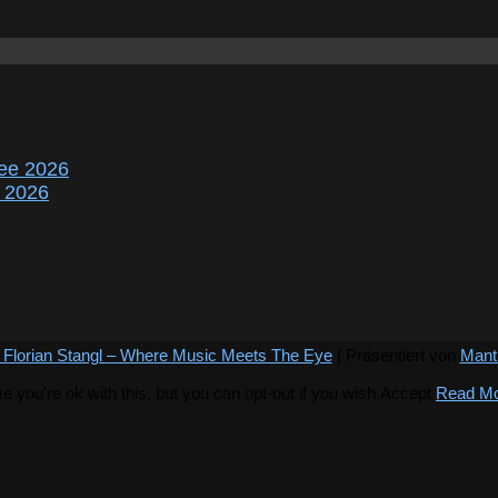
ee 2026
r 2026
 Florian Stangl – Where Music Meets The Eye
| Präsentiert von
Mant
you're ok with this, but you can opt-out if you wish.
Accept
Read M