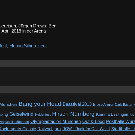
lbereisen, Jürgen Drews, Ben
April 2018 in der Arena
fest
,
Florian Silbereisen
,
Bang your Head
Beastival 2013
 München
Brose Arena
Dark Easter 
Hirsch Nürnberg
Geiselwind
ubing
Komma Esslingen
Kon
Heidenfest
Out & Loud
Olympiastadion München
Posthalle Wür
ympiahalle München
Rock meets Classic
Roitzschjora
ROW - Rock for One World
Stadthalle L