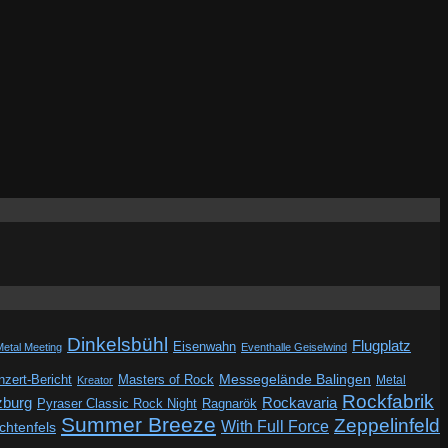
Dinkelsbühl
Flugplatz
Eisenwahn
Metal Meeting
Eventhalle Geiselwind
Messegelände Balingen
zert-Bericht
Masters of Rock
Metal
Kreator
Rockfabrik
zburg
Rockavaria
Pyraser Classic Rock Night
Ragnarök
Summer Breeze
Zeppelinfeld
With Full Force
ichtenfels