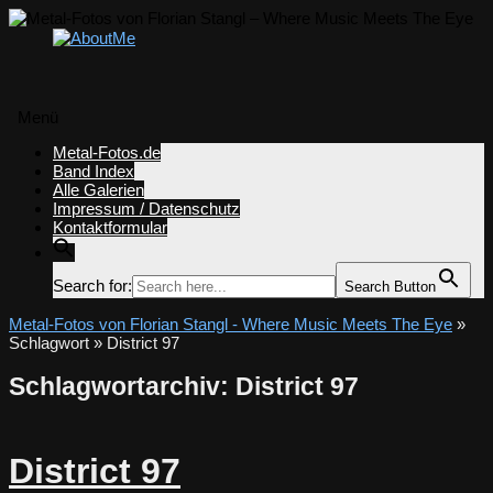
Menü
Zum
Metal-Fotos.de
Inhalt
Band Index
springen
Alle Galerien
Impressum / Datenschutz
Kontaktformular
Search for:
Search Button
Metal-Fotos von Florian Stangl - Where Music Meets The Eye
»
Schlagwort » District 97
Schlagwortarchiv:
District 97
District 97