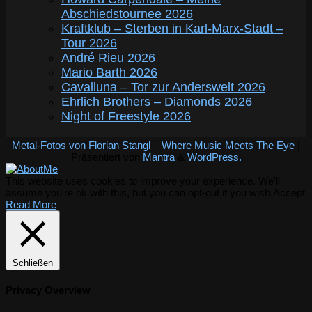
Abschiedstournee 2026
Kraftklub – Sterben in Karl-Marx-Stadt –
Tour 2026
André Rieu 2026
Mario Barth 2026
Cavalluna – Tor zur Anderswelt 2026
Ehrlich Brothers – Diamonds 2026
Night of Freestyle 2026
Metal-Fotos von Florian Stangl – Where Music Meets The Eye
|
Präsentiert von
Mantra
&
WordPress.
This website uses cookies to improve your experience. We'll
assume you're ok with this, but you can opt-out if you wish.
Accept
Read More
Schließen
Privacy Overview