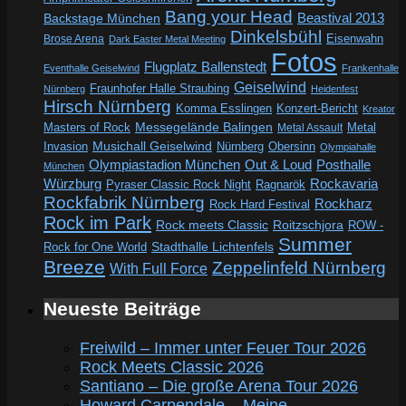
Bang your Head
Beastival 2013
Backstage München
Dinkelsbühl
Eisenwahn
Brose Arena
Dark Easter Metal Meeting
Fotos
Flugplatz Ballenstedt
Eventhalle Geiselwind
Frankenhalle
Geiselwind
Fraunhofer Halle Straubing
Nürnberg
Heidenfest
Hirsch Nürnberg
Komma Esslingen
Konzert-Bericht
Kreator
Messegelände Balingen
Metal
Masters of Rock
Metal Assault
Invasion
Musichall Geiselwind
Obersinn
Nürnberg
Olympiahalle
Out & Loud
Olympiastadion München
Posthalle
München
Würzburg
Rockavaria
Pyraser Classic Rock Night
Ragnarök
Rockfabrik Nürnberg
Rockharz
Rock Hard Festival
Rock im Park
Rock meets Classic
Roitzschjora
ROW -
Summer
Rock for One World
Stadthalle Lichtenfels
Breeze
Zeppelinfeld Nürnberg
With Full Force
Neueste Beiträge
Freiwild – Immer unter Feuer Tour 2026
Rock Meets Classic 2026
Santiano – Die große Arena Tour 2026
Howard Carpendale – Meine