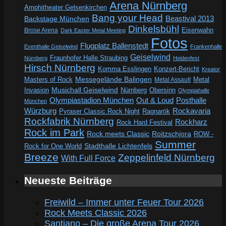
Arena Nürnberg
Amphitheater Gelsenkirchen
Bang your Head
Beastival 2013
Backstage München
Dinkelsbühl
Eisenwahn
Brose Arena
Dark Easter Metal Meeting
Fotos
Flugplatz Ballenstedt
Eventhalle Geiselwind
Frankenhalle
Geiselwind
Fraunhofer Halle Straubing
Nürnberg
Heidenfest
Hirsch Nürnberg
Komma Esslingen
Konzert-Bericht
Kreator
Messegelände Balingen
Metal
Masters of Rock
Metal Assault
Invasion
Musichall Geiselwind
Obersinn
Nürnberg
Olympiahalle
Out & Loud
Olympiastadion München
Posthalle
München
Würzburg
Rockavaria
Pyraser Classic Rock Night
Ragnarök
Rockfabrik Nürnberg
Rockharz
Rock Hard Festival
Rock im Park
Rock meets Classic
Roitzschjora
ROW -
Summer
Rock for One World
Stadthalle Lichtenfels
Breeze
Zeppelinfeld Nürnberg
With Full Force
Neueste Beiträge
Freiwild – Immer unter Feuer Tour 2026
Rock Meets Classic 2026
Santiano – Die große Arena Tour 2026