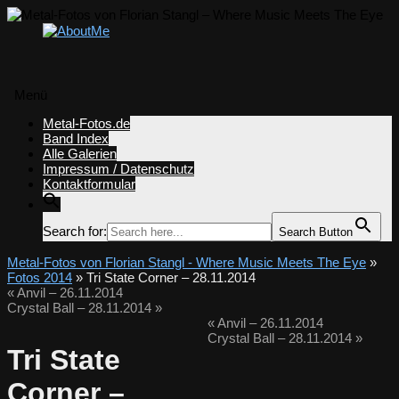
Menü
Zum
Metal-Fotos.de
Inhalt
Band Index
springen
Alle Galerien
Impressum / Datenschutz
Kontaktformular
Search for:
Search Button
Metal-Fotos von Florian Stangl - Where Music Meets The Eye
»
Fotos 2014
» Tri State Corner – 28.11.2014
«
Anvil – 26.11.2014
Crystal Ball – 28.11.2014
»
«
Anvil – 26.11.2014
Crystal Ball – 28.11.2014
»
Tri State
Corner –