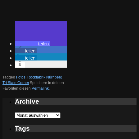
teilen
teilen
teilen
Tagged
Fotos
,
Rockfabrik Nürnberg
,
Tri State Corner
.
Speichere in deinen
Favoriten diesen
Permalink
.
Archive
Archive
Tags