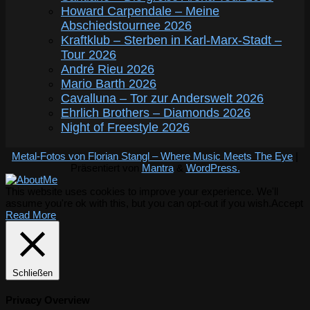
Howard Carpendale – Meine
Abschiedstournee 2026
Kraftklub – Sterben in Karl-Marx-Stadt –
Tour 2026
André Rieu 2026
Mario Barth 2026
Cavalluna – Tor zur Anderswelt 2026
Ehrlich Brothers – Diamonds 2026
Night of Freestyle 2026
Metal-Fotos von Florian Stangl – Where Music Meets The Eye
|
Präsentiert von
Mantra
&
WordPress.
This website uses cookies to improve your experience. We'll
assume you're ok with this, but you can opt-out if you wish.
Accept
Read More
Schließen
Privacy Overview