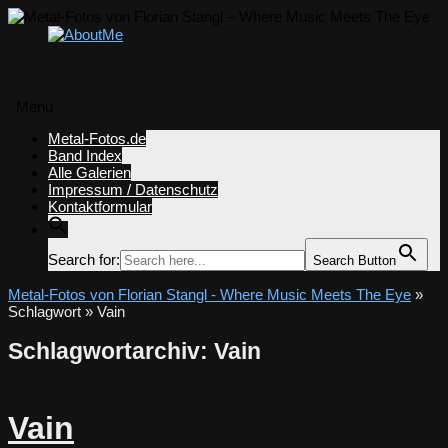
Menü
Zum
Metal-Fotos.de
Inhalt
Band Index
springen
Alle Galerien
Impressum / Datenschutz
Kontaktformular
Search for:
Search Button
Metal-Fotos von Florian Stangl - Where Music Meets The Eye
»
Schlagwort » Vain
Schlagwortarchiv:
Vain
Vain