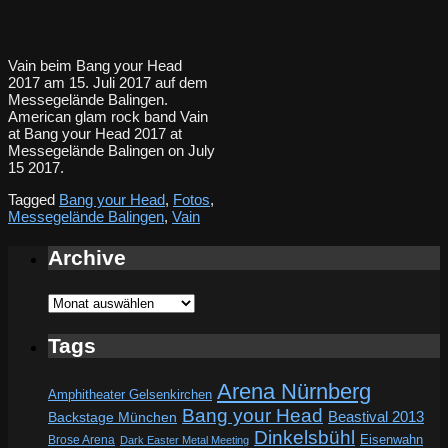
Vain beim Bang your Head
2017 am 15. Juli 2017 auf dem
Messegelände Balingen.
American glam rock band Vain
at Bang your Head 2017 at
Messegelände Balingen on July
15 2017.
Tagged
Bang your Head
,
Fotos
,
Messegelände Balingen
,
Vain
Archive
Archive
Tags
Arena Nürnberg
Amphitheater Gelsenkirchen
Bang your Head
Beastival 2013
Backstage München
Dinkelsbühl
Eisenwahn
Brose Arena
Dark Easter Metal Meeting