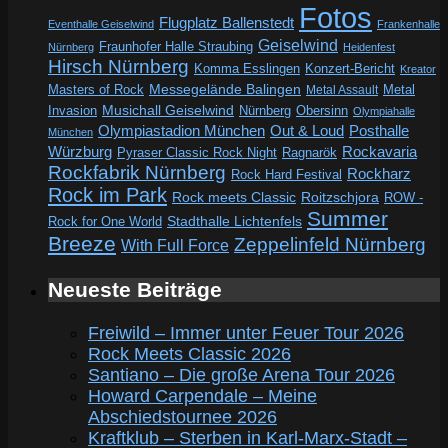
Fotos
Flugplatz Ballenstedt
Eventhalle Geiselwind
Frankenhalle
Geiselwind
Fraunhofer Halle Straubing
Nürnberg
Heidenfest
Hirsch Nürnberg
Komma Esslingen
Konzert-Bericht
Kreator
Messegelände Balingen
Metal
Masters of Rock
Metal Assault
Invasion
Musichall Geiselwind
Obersinn
Nürnberg
Olympiahalle
Out & Loud
Olympiastadion München
Posthalle
München
Würzburg
Rockavaria
Pyraser Classic Rock Night
Ragnarök
Rockfabrik Nürnberg
Rockharz
Rock Hard Festival
Rock im Park
Rock meets Classic
Roitzschjora
ROW -
Summer
Rock for One World
Stadthalle Lichtenfels
Breeze
Zeppelinfeld Nürnberg
With Full Force
Neueste Beiträge
Freiwild – Immer unter Feuer Tour 2026
Rock Meets Classic 2026
Santiano – Die große Arena Tour 2026
Howard Carpendale – Meine
Abschiedstournee 2026
Kraftklub – Sterben in Karl-Marx-Stadt –