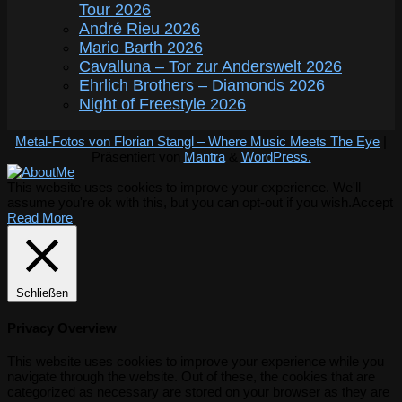
Tour 2026
André Rieu 2026
Mario Barth 2026
Cavalluna – Tor zur Anderswelt 2026
Ehrlich Brothers – Diamonds 2026
Night of Freestyle 2026
Metal-Fotos von Florian Stangl – Where Music Meets The Eye
|
Präsentiert von
Mantra
&
WordPress.
This website uses cookies to improve your experience. We'll
assume you're ok with this, but you can opt-out if you wish.
Accept
Read More
Schließen
Privacy Overview
This website uses cookies to improve your experience while you
navigate through the website. Out of these, the cookies that are
categorized as necessary are stored on your browser as they are