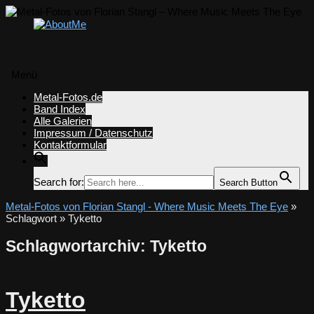
Menü
Zum
Metal-Fotos.de
Inhalt
Band Index
springen
Alle Galerien
Impressum / Datenschutz
Kontaktformular
Search for:
Search Button
Metal-Fotos von Florian Stangl - Where Music Meets The Eye
»
Schlagwort » Tyketto
Schlagwortarchiv:
Tyketto
Tyketto