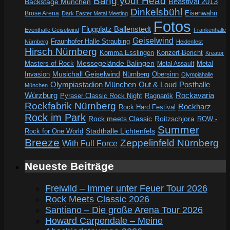
Bang your Head
Beastival 2013
Backstage München
Dinkelsbühl
Eisenwahn
Brose Arena
Dark Easter Metal Meeting
Fotos
Flugplatz Ballenstedt
Eventhalle Geiselwind
Frankenhalle
Geiselwind
Fraunhofer Halle Straubing
Nürnberg
Heidenfest
Hirsch Nürnberg
Komma Esslingen
Konzert-Bericht
Kreator
Messegelände Balingen
Metal
Masters of Rock
Metal Assault
Invasion
Musichall Geiselwind
Obersinn
Nürnberg
Olympiahalle
Out & Loud
Olympiastadion München
Posthalle
München
Würzburg
Rockavaria
Pyraser Classic Rock Night
Ragnarök
Rockfabrik Nürnberg
Rockharz
Rock Hard Festival
Rock im Park
Rock meets Classic
Roitzschjora
ROW -
Summer
Rock for One World
Stadthalle Lichtenfels
Breeze
Zeppelinfeld Nürnberg
With Full Force
Neueste Beiträge
Freiwild – Immer unter Feuer Tour 2026
Rock Meets Classic 2026
Santiano – Die große Arena Tour 2026
Howard Carpendale – Meine