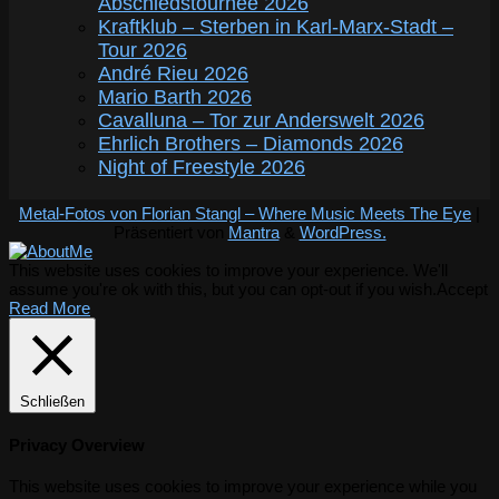
Abschiedstournee 2026
Kraftklub – Sterben in Karl-Marx-Stadt –
Tour 2026
André Rieu 2026
Mario Barth 2026
Cavalluna – Tor zur Anderswelt 2026
Ehrlich Brothers – Diamonds 2026
Night of Freestyle 2026
Metal-Fotos von Florian Stangl – Where Music Meets The Eye
|
Präsentiert von
Mantra
&
WordPress.
This website uses cookies to improve your experience. We'll
assume you're ok with this, but you can opt-out if you wish.
Accept
Read More
Schließen
Privacy Overview
This website uses cookies to improve your experience while you