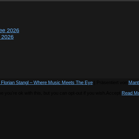
ee 2026
r 2026
 Florian Stangl – Where Music Meets The Eye
| Präsentiert von
Mant
you're ok with this, but you can opt-out if you wish.
Accept
Read M