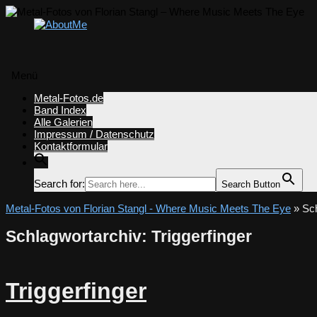
Menü
Zum
Metal-Fotos.de
Inhalt
Band Index
springen
Alle Galerien
Impressum / Datenschutz
Kontaktformular
Search for:
Search Button
Metal-Fotos von Florian Stangl - Where Music Meets The Eye
» Sch
Schlagwortarchiv:
Triggerfinger
Triggerfinger