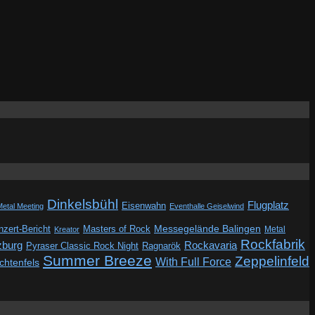
Dinkelsbühl
Flugplatz
Eisenwahn
Metal Meeting
Eventhalle Geiselwind
Messegelände Balingen
zert-Bericht
Masters of Rock
Metal
Kreator
Rockfabrik
zburg
Rockavaria
Pyraser Classic Rock Night
Ragnarök
Summer Breeze
Zeppelinfeld
With Full Force
ichtenfels