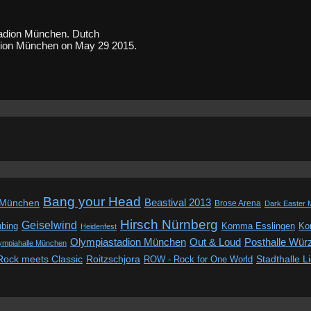
tadion München. Dutch
tadion München on May 29 2015.
Bang your Head
Beastival 2013
 München
Brose Arena
Dark Easter 
Hirsch Nürnberg
Geiselwind
ubing
Komma Esslingen
Kon
Heidenfest
Out & Loud
Olympiastadion München
Posthalle Wür
ympiahalle München
Rock meets Classic
Roitzschjora
ROW - Rock for One World
Stadthalle L