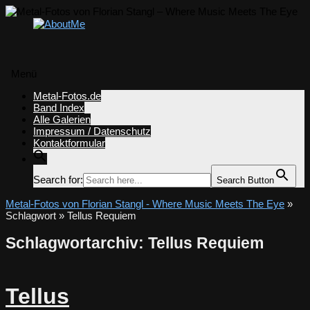
Menü
Zum
Metal-Fotos.de
Inhalt
Band Index
springen
Alle Galerien
Impressum / Datenschutz
Kontaktformular
Search for:
Search Button
Metal-Fotos von Florian Stangl - Where Music Meets The Eye
»
Schlagwort » Tellus Requiem
Schlagwortarchiv:
Tellus Requiem
Tellus