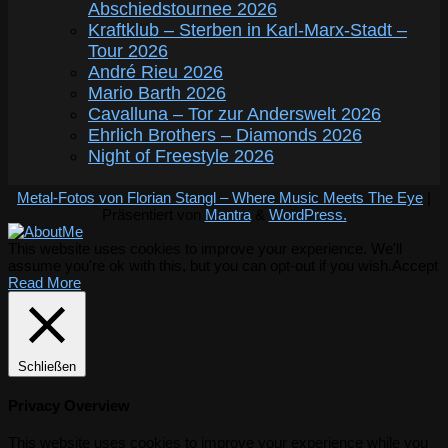
Abschiedstournee 2026
Kraftklub – Sterben in Karl-Marx-Stadt –
Tour 2026
André Rieu 2026
Mario Barth 2026
Cavalluna – Tor zur Anderswelt 2026
Ehrlich Brothers – Diamonds 2026
Night of Freestyle 2026
Metal-Fotos von Florian Stangl – Where Music Meets The Eye
|
Präsentiert von
Mantra
&
WordPress.
This website uses cookies to improve your experience. We'll
assume you're ok with this, but you can opt-out if you wish.
Accept
Read More
Schließen
Privacy Overview
This website uses cookies to improve your experience while you