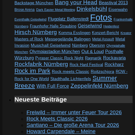
Bang your Head
Beastival 2013
Backstage München
Dinkelsbühl
Eisenwahn
Brose Arena
Dark Easter Metal Meeting
Fotos
Flugplatz Ballenstedt
Eventhalle Geiselwind
Frankenhalle
Geiselwind
Fraunhofer Halle Straubing
Nürnberg
Heidenfest
Hirsch Nürnberg
Komma Esslingen
Konzert-Bericht
Kreator
Messegelände Balingen
Metal
Masters of Rock
Metal Assault
Invasion
Musichall Geiselwind
Obersinn
Nürnberg
Olympiahalle
Out & Loud
Olympiastadion München
Posthalle
München
Würzburg
Rockavaria
Pyraser Classic Rock Night
Ragnarök
Rockfabrik Nürnberg
Rockharz
Rock Hard Festival
Rock im Park
Rock meets Classic
Roitzschjora
ROW -
Summer
Rock for One World
Stadthalle Lichtenfels
Breeze
Zeppelinfeld Nürnberg
With Full Force
Neueste Beiträge
Freiwild – Immer unter Feuer Tour 2026
Rock Meets Classic 2026
Santiano – Die große Arena Tour 2026
Howard Carpendale – Meine