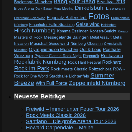
Bang your Head
Beastival 2013
Backstage München
Dinkelsbühl
Eisenwahn
Brose Arena
Dark Easter Metal Meeting
Fotos
Flugplatz Ballenstedt
Eventhalle Geiselwind
Frankenhalle
Geiselwind
Fraunhofer Halle Straubing
Nürnberg
Heidenfest
Hirsch Nürnberg
Komma Esslingen
Konzert-Bericht
Kreator
Messegelände Balingen
Metal
Masters of Rock
Metal Assault
Invasion
Musichall Geiselwind
Obersinn
Nürnberg
Olympiahalle
Out & Loud
Olympiastadion München
Posthalle
München
Würzburg
Rockavaria
Pyraser Classic Rock Night
Ragnarök
Rockfabrik Nürnberg
Rockharz
Rock Hard Festival
Rock im Park
Rock meets Classic
Roitzschjora
ROW -
Summer
Rock for One World
Stadthalle Lichtenfels
Breeze
Zeppelinfeld Nürnberg
With Full Force
Neueste Beiträge
Freiwild – Immer unter Feuer Tour 2026
Rock Meets Classic 2026
Santiano – Die große Arena Tour 2026
Howard Carpendale – Meine