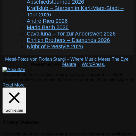
Abschiedstournee 2026
Kraftklub – Sterben in Karl-Marx-Stadt –
Tour 2026
André Rieu 2026
Mario Barth 2026
Cavalluna – Tor zur Anderswelt 2026
Ehrlich Brothers – Diamonds 2026
Night of Freestyle 2026
Metal-Fotos von Florian Stangl – Where Music Meets The Eye
|
Präsentiert von
Mantra
&
WordPress.
This website uses cookies to improve your experience. We'll
assume you're ok with this, but you can opt-out if you wish.
Accept
Read More
Schließen
Privacy Overview
This website uses cookies to improve your experience while you