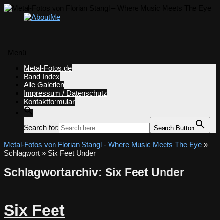
Menü
Zum
Metal-Fotos.de
Inhalt
Band Index
springen
Alle Galerien
Impressum / Datenschutz
Kontaktformular
Search for:
Search Button
Metal-Fotos von Florian Stangl - Where Music Meets The Eye
»
Schlagwort » Six Feet Under
Schlagwortarchiv:
Six Feet Under
Six Feet