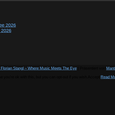
ee 2026
r 2026
 Florian Stangl – Where Music Meets The Eye
| Präsentiert von
Mant
you're ok with this, but you can opt-out if you wish.
Accept
Read M