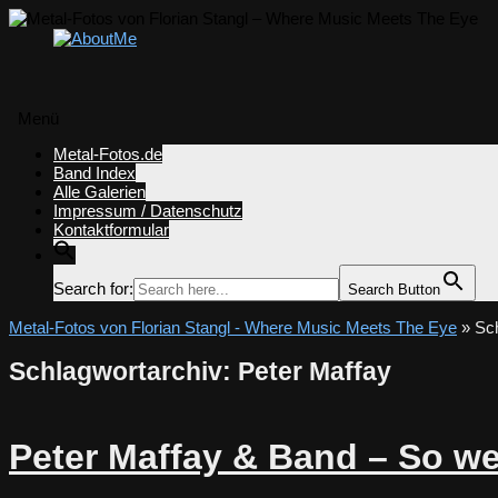
Menü
Zum
Metal-Fotos.de
Inhalt
Band Index
springen
Alle Galerien
Impressum / Datenschutz
Kontaktformular
Search for:
Search Button
Metal-Fotos von Florian Stangl - Where Music Meets The Eye
» Sch
Schlagwortarchiv:
Peter Maffay
Peter Maffay & Band – So we