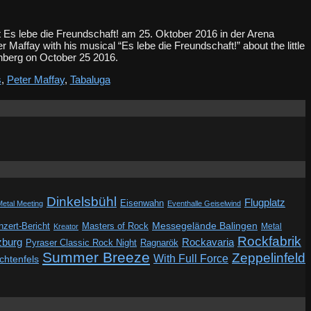
 Es lebe die Freundschaft! am 25. Oktober 2016 in der Arena
Maffay with his musical “Es lebe die Freundschaft!” about the little
nberg on October 25 2016.
s
,
Peter Maffay
,
Tabaluga
Dinkelsbühl
Flugplatz
Eisenwahn
Metal Meeting
Eventhalle Geiselwind
Messegelände Balingen
zert-Bericht
Masters of Rock
Metal
Kreator
Rockfabrik
zburg
Rockavaria
Pyraser Classic Rock Night
Ragnarök
Summer Breeze
Zeppelinfeld
With Full Force
ichtenfels