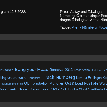
erg am 12.9.2022.
Peter Maffay und Tabaluga mit
Nürnberg. German singer Peter 
dragon Tabaluga at Arena Nür
Tagged
Arena Nürnberg
,
Foto
Bang your Head
Beastival 2013
 München
Brose Arena
Dark Easter 
Hirsch Nürnberg
Geiselwind
ubing
Komma Esslingen
Kon
Heidenfest
Out & Loud
Olympiastadion München
Posthalle Wür
ympiahalle München
Rock meets Classic
Roitzschjora
ROW - Rock for One World
Stadthalle L