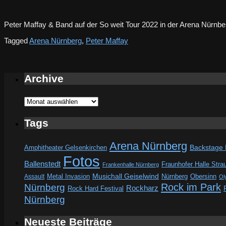
Peter Maffay & Band auf der So weit Tour 2022 in der Arena Nürnb
Tagged
Arena Nürnberg
,
Peter Maffay
Archive
Archive
Tags
Arena Nürnberg
Amphitheater Gelsenkirchen
Backstage
Fotos
Ballenstedt
Fraunhofer Halle Stra
Frankenhalle Nürnberg
Metal Invasion
Musichall Geiselwind
Obersinn
Assault
Nürnberg
Ol
Rock im Park
Nürnberg
Rockharz
Rock Hard Festival
Nürnberg
Neueste Beiträge