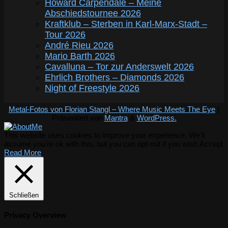
Howard Carpendale – Meine
Abschiedstournee 2026
Kraftklub – Sterben in Karl-Marx-Stadt –
Tour 2026
André Rieu 2026
Mario Barth 2026
Cavalluna – Tor zur Anderswelt 2026
Ehrlich Brothers – Diamonds 2026
Night of Freestyle 2026
Metal-Fotos von Florian Stangl – Where Music Meets The Eye
|
Präsentiert von
Mantra
&
WordPress.
This website uses cookies to improve your experience. We'll
assume you're ok with this, but you can opt-out if you wish.
Accept
Read More
Schließen
Privacy Overview