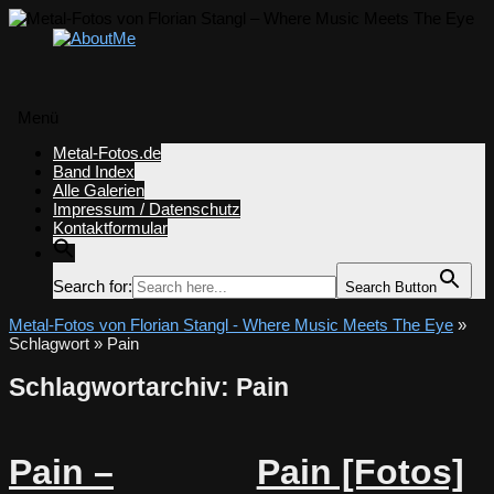
Menü
Zum
Metal-Fotos.de
Inhalt
Band Index
springen
Alle Galerien
Impressum / Datenschutz
Kontaktformular
Search for:
Search Button
Metal-Fotos von Florian Stangl - Where Music Meets The Eye
»
Schlagwort » Pain
Schlagwortarchiv:
Pain
Pain –
Pain [Fotos]