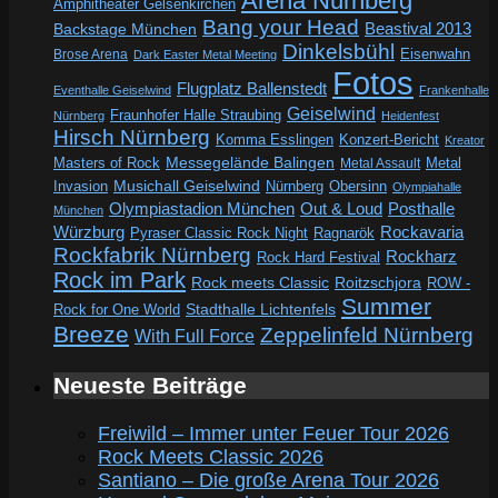
Arena Nürnberg
Amphitheater Gelsenkirchen
Bang your Head
Beastival 2013
Backstage München
Dinkelsbühl
Eisenwahn
Brose Arena
Dark Easter Metal Meeting
Fotos
Flugplatz Ballenstedt
Eventhalle Geiselwind
Frankenhalle
Geiselwind
Fraunhofer Halle Straubing
Nürnberg
Heidenfest
Hirsch Nürnberg
Komma Esslingen
Konzert-Bericht
Kreator
Messegelände Balingen
Metal
Masters of Rock
Metal Assault
Invasion
Musichall Geiselwind
Obersinn
Nürnberg
Olympiahalle
Out & Loud
Olympiastadion München
Posthalle
München
Würzburg
Rockavaria
Pyraser Classic Rock Night
Ragnarök
Rockfabrik Nürnberg
Rockharz
Rock Hard Festival
Rock im Park
Rock meets Classic
Roitzschjora
ROW -
Summer
Rock for One World
Stadthalle Lichtenfels
Breeze
Zeppelinfeld Nürnberg
With Full Force
Neueste Beiträge
Freiwild – Immer unter Feuer Tour 2026
Rock Meets Classic 2026
Santiano – Die große Arena Tour 2026