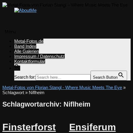
Menü
Zum
Metal-Fotos.de
Inhalt
Band Index
springen
Alle Galerien
Impressum / Datenschutz
Kontaktformular
Search for:
Search Button
Metal-Fotos von Florian Stangl - Where Music Meets The Eye
»
Schlagwort » Niflheim
Schlagwortarchiv:
Niflheim
Finsterforst
Ensiferum