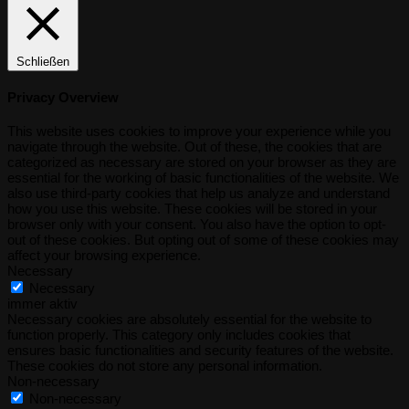
Schließen
Privacy Overview
This website uses cookies to improve your experience while you
navigate through the website. Out of these, the cookies that are
categorized as necessary are stored on your browser as they are
essential for the working of basic functionalities of the website. We
also use third-party cookies that help us analyze and understand
how you use this website. These cookies will be stored in your
browser only with your consent. You also have the option to opt-
out of these cookies. But opting out of some of these cookies may
affect your browsing experience.
Necessary
Necessary
immer aktiv
Necessary cookies are absolutely essential for the website to
function properly. This category only includes cookies that
ensures basic functionalities and security features of the website.
These cookies do not store any personal information.
Non-necessary
Non-necessary