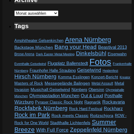
Archive
Tags
Arena Nürnberg
Amphitheater Gelsenkirchen
Bang your Head
Beastival 2013
Backstage München
Dinkelsbühl
Eisenwahn
Brose Arena
Dark Easter Metal Meeting
Fotos
Flugplatz Ballenstedt
Eventhalle Geiselwind
Frankenhalle
Geiselwind
Fraunhofer Halle Straubing
Nürnberg
Heidenfest
Hirsch Nürnberg
Komma Esslingen
Konzert-Bericht
Kreator
Messegelände Balingen
Metal
Masters of Rock
Metal Assault
Invasion
Musichall Geiselwind
Obersinn
Nürnberg
Olympiahalle
Out & Loud
Olympiastadion München
Posthalle
München
Würzburg
Rockavaria
Pyraser Classic Rock Night
Ragnarök
Rockfabrik Nürnberg
Rockharz
Rock Hard Festival
Rock im Park
Rock meets Classic
Roitzschjora
ROW -
Summer
Rock for One World
Stadthalle Lichtenfels
Breeze
Zeppelinfeld Nürnberg
With Full Force