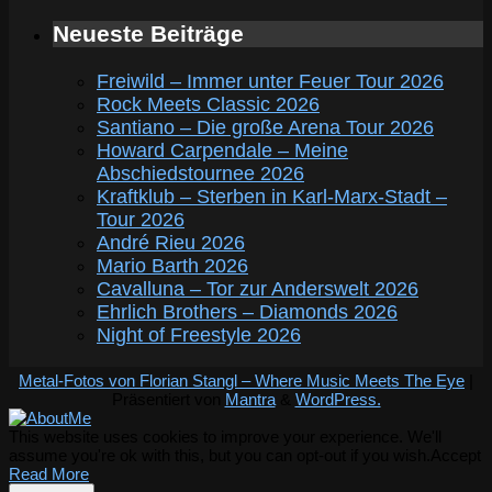
Neueste Beiträge
Freiwild – Immer unter Feuer Tour 2026
Rock Meets Classic 2026
Santiano – Die große Arena Tour 2026
Howard Carpendale – Meine
Abschiedstournee 2026
Kraftklub – Sterben in Karl-Marx-Stadt –
Tour 2026
André Rieu 2026
Mario Barth 2026
Cavalluna – Tor zur Anderswelt 2026
Ehrlich Brothers – Diamonds 2026
Night of Freestyle 2026
Metal-Fotos von Florian Stangl – Where Music Meets The Eye
|
Präsentiert von
Mantra
&
WordPress.
This website uses cookies to improve your experience. We'll
assume you're ok with this, but you can opt-out if you wish.
Accept
Read More