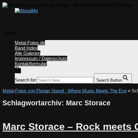
Menü
Zum
Metal-Fotos.de
Inhalt
Band Index
springen
Alle Galerien
Impressum / Datenschutz
Kontaktformular
Search for:
Search Button
Metal-Fotos von Florian Stangl - Where Music Meets The Eye
» Sch
Schlagwortarchiv:
Marc Storace
Marc Storace – Rock meets 