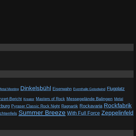
Dinkelsbühl
Flugplatz
Eisenwahn
Metal Meeting
Eventhalle Geiselwind
Messegelände Balingen
zert-Bericht
Masters of Rock
Metal
Kreator
Rockfabrik
zburg
Rockavaria
Pyraser Classic Rock Night
Ragnarök
Summer Breeze
Zeppelinfeld
With Full Force
ichtenfels