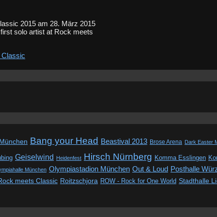
Classic 2015 am 28. März 2015
rst solo artist at Rock meets
 Classic
Bang your Head
Beastival 2013
 München
Brose Arena
Dark Easter 
Hirsch Nürnberg
Geiselwind
ubing
Komma Esslingen
Kon
Heidenfest
Out & Loud
Olympiastadion München
Posthalle Wür
ympiahalle München
Rock meets Classic
Roitzschjora
ROW - Rock for One World
Stadthalle L