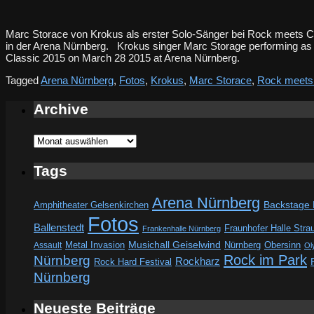
Marc Storace von Krokus als erster Solo-Sänger bei Rock meets 
in der Arena Nürnberg. Krokus singer Marc Storage performing as fi
Classic 2015 on March 28 2015 at Arena Nürnberg.
Tagged
Arena Nürnberg
,
Fotos
,
Krokus
,
Marc Storace
,
Rock meets
Archive
Archive
Tags
Arena Nürnberg
Amphitheater Gelsenkirchen
Backstage
Fotos
Ballenstedt
Fraunhofer Halle Stra
Frankenhalle Nürnberg
Metal Invasion
Musichall Geiselwind
Obersinn
Assault
Nürnberg
Ol
Rock im Park
Nürnberg
Rockharz
Rock Hard Festival
Nürnberg
Neueste Beiträge