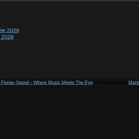
ee 2026
r 2026
 Florian Stangl – Where Music Meets The Eye
| Präsentiert von
Mant