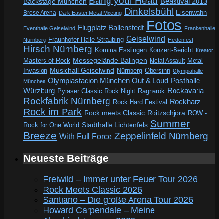
Bang your Head
Beastival 2013
Backstage München
Dinkelsbühl
Eisenwahn
Brose Arena
Dark Easter Metal Meeting
Fotos
Flugplatz Ballenstedt
Eventhalle Geiselwind
Frankenhalle
Geiselwind
Fraunhofer Halle Straubing
Nürnberg
Heidenfest
Hirsch Nürnberg
Komma Esslingen
Konzert-Bericht
Kreator
Messegelände Balingen
Metal
Masters of Rock
Metal Assault
Invasion
Musichall Geiselwind
Obersinn
Nürnberg
Olympiahalle
Out & Loud
Olympiastadion München
Posthalle
München
Würzburg
Rockavaria
Pyraser Classic Rock Night
Ragnarök
Rockfabrik Nürnberg
Rockharz
Rock Hard Festival
Rock im Park
Rock meets Classic
Roitzschjora
ROW -
Summer
Rock for One World
Stadthalle Lichtenfels
Breeze
Zeppelinfeld Nürnberg
With Full Force
Neueste Beiträge
Freiwild – Immer unter Feuer Tour 2026
Rock Meets Classic 2026
Santiano – Die große Arena Tour 2026
Howard Carpendale – Meine