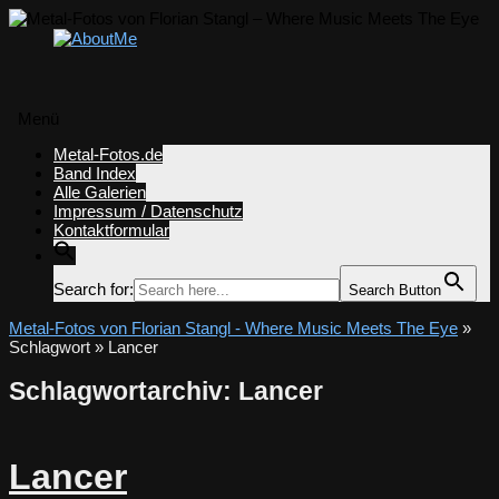
Menü
Zum
Metal-Fotos.de
Inhalt
Band Index
springen
Alle Galerien
Impressum / Datenschutz
Kontaktformular
Search for:
Search Button
Metal-Fotos von Florian Stangl - Where Music Meets The Eye
»
Schlagwort » Lancer
Schlagwortarchiv:
Lancer
Lancer