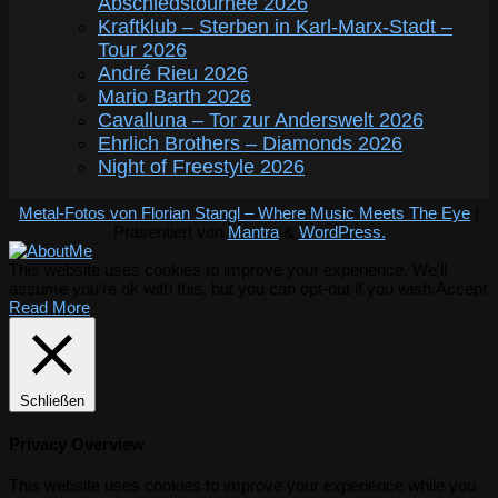
Abschiedstournee 2026
Kraftklub – Sterben in Karl-Marx-Stadt –
Tour 2026
André Rieu 2026
Mario Barth 2026
Cavalluna – Tor zur Anderswelt 2026
Ehrlich Brothers – Diamonds 2026
Night of Freestyle 2026
Metal-Fotos von Florian Stangl – Where Music Meets The Eye
|
Präsentiert von
Mantra
&
WordPress.
This website uses cookies to improve your experience. We'll
assume you're ok with this, but you can opt-out if you wish.
Accept
Read More
Schließen
Privacy Overview
This website uses cookies to improve your experience while you