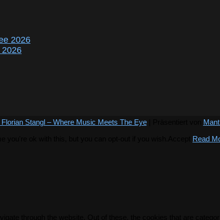
ee 2026
r 2026
 Florian Stangl – Where Music Meets The Eye
| Präsentiert von
Mant
you're ok with this, but you can opt-out if you wish.
Accept
Read M
igate through the website. Out of these, the cookies that are catego