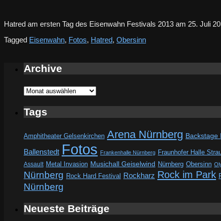
Hatred am ersten Tag des Eisenwahn Festivals 2013 am 25. Juli
Tagged
Eisenwahn
,
Fotos
,
Hatred
,
Obersinn
Archive
Archive
Tags
Arena Nürnberg
Amphitheater Gelsenkirchen
Backstage
Fotos
Ballenstedt
Fraunhofer Halle Stra
Frankenhalle Nürnberg
Metal Invasion
Musichall Geiselwind
Obersinn
Assault
Nürnberg
Ol
Rock im Park
Nürnberg
Rockharz
Rock Hard Festival
Nürnberg
Neueste Beiträge