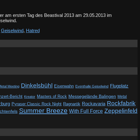
er am ersten Tag des Beastival 2013 am 29.05.2013 im
eiselwind.
,
Geiselwind
,
Hatred
Dinkelsbühl
Flugplatz
Eisenwahn
Metal Meeting
Eventhalle Geiselwind
Messegelände Balingen
zert-Bericht
Masters of Rock
Metal
Kreator
Rockfabrik
zburg
Rockavaria
Pyraser Classic Rock Night
Ragnarök
Summer Breeze
Zeppelinfeld
With Full Force
ichtenfels