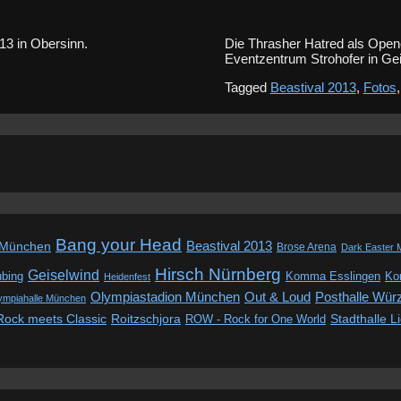
 2013 in Obersinn.
Die Thrasher Hatred als Open
Eventzentrum Strohofer in G
Tagged
Beastival 2013
,
Fotos
Bang your Head
Beastival 2013
 München
Brose Arena
Dark Easter 
Hirsch Nürnberg
Geiselwind
ubing
Komma Esslingen
Kon
Heidenfest
Out & Loud
Olympiastadion München
Posthalle Wür
ympiahalle München
Rock meets Classic
Roitzschjora
ROW - Rock for One World
Stadthalle L