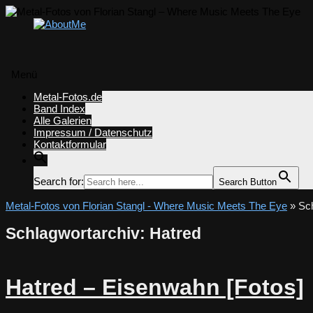
Menü
Zum
Metal-Fotos.de
Inhalt
Band Index
springen
Alle Galerien
Impressum / Datenschutz
Kontaktformular
Search for:
Search Button
Metal-Fotos von Florian Stangl - Where Music Meets The Eye
» Sch
Schlagwortarchiv:
Hatred
Hatred – Eisenwahn [Fotos]