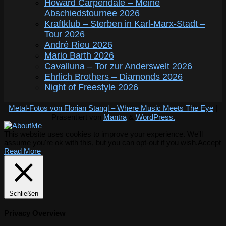
Howard Carpendale – Meine
Abschiedstournee 2026
Kraftklub – Sterben in Karl-Marx-Stadt –
Tour 2026
André Rieu 2026
Mario Barth 2026
Cavalluna – Tor zur Anderswelt 2026
Ehrlich Brothers – Diamonds 2026
Night of Freestyle 2026
Metal-Fotos von Florian Stangl – Where Music Meets The Eye
|
Präsentiert von
Mantra
&
WordPress.
This website uses cookies to improve your experience. We'll
assume you're ok with this, but you can opt-out if you wish.
Accept
Read More
Schließen
Privacy Overview