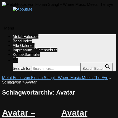
Menü
Zum
Metal-Fotos.de
Inhalt
Band Index
springen
Alle Galerien
Impressum / Datenschutz
Kontaktformular
Search for:
Search Button
Metal-Fotos von Florian Stangl - Where Music Meets The Eye
»
Schlagwort » Avatar
Schlagwortarchiv:
Avatar
Avatar –
Avatar