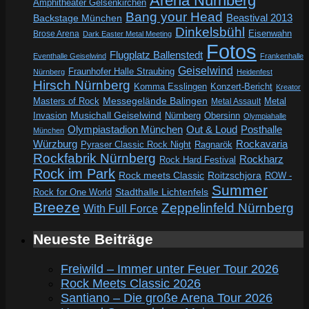
Arena Nürnberg
Amphitheater Gelsenkirchen
Bang your Head
Beastival 2013
Backstage München
Dinkelsbühl
Eisenwahn
Brose Arena
Dark Easter Metal Meeting
Fotos
Flugplatz Ballenstedt
Eventhalle Geiselwind
Frankenhalle
Geiselwind
Fraunhofer Halle Straubing
Nürnberg
Heidenfest
Hirsch Nürnberg
Komma Esslingen
Konzert-Bericht
Kreator
Messegelände Balingen
Metal
Masters of Rock
Metal Assault
Invasion
Musichall Geiselwind
Obersinn
Nürnberg
Olympiahalle
Out & Loud
Olympiastadion München
Posthalle
München
Würzburg
Rockavaria
Pyraser Classic Rock Night
Ragnarök
Rockfabrik Nürnberg
Rockharz
Rock Hard Festival
Rock im Park
Rock meets Classic
Roitzschjora
ROW -
Summer
Rock for One World
Stadthalle Lichtenfels
Breeze
Zeppelinfeld Nürnberg
With Full Force
Neueste Beiträge
Freiwild – Immer unter Feuer Tour 2026
Rock Meets Classic 2026
Santiano – Die große Arena Tour 2026