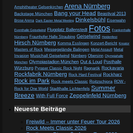
Arena Nürnberg
Amphitheater Gelsenkirchen
Bang your Head
Beastival 2013
Backstage München
Dinkelsbühl
Eisenwahn
Brose Arena
Dark Easter Metal Meeting
Fotos
Flugplatz Ballenstedt
Eventhalle Geiselwind
Frankenhalle
Geiselwind
Fraunhofer Halle Straubing
Nürnberg
Heidenfest
Hirsch Nürnberg
Komma Esslingen
Konzert-Bericht
Kreator
Messegelände Balingen
Metal
Masters of Rock
Metal Assault
Invasion
Musichall Geiselwind
Obersinn
Nürnberg
Olympiahalle
Out & Loud
Olympiastadion München
Posthalle
München
Würzburg
Rockavaria
Pyraser Classic Rock Night
Ragnarök
Rockfabrik Nürnberg
Rockharz
Rock Hard Festival
Rock im Park
Rock meets Classic
Roitzschjora
ROW -
Summer
Rock for One World
Stadthalle Lichtenfels
Breeze
Zeppelinfeld Nürnberg
With Full Force
Neueste Beiträge
Freiwild – Immer unter Feuer Tour 2026
Rock Meets Classic 2026