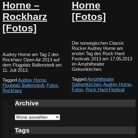
Horne –
Horne
Rockharz
[Fotos]
[Fotos]
Die norwegischen Classic
Rocker Audrey Horne am
ersten Tag des Rock Hard
Audrey Horne am Tag 2 des
Festivals 2013 am 17.05.2013
Rockharz Open Air 2013 auf
im Amphitheater
dem Flugplatz Ballenstedt am
Gelsenkirchen.
11. Juli 2013.
Tagged
Amphitheater
Tagged
Audrey Horne
,
Gelsenkirchen
,
Audrey Horne
,
Flugplatz Ballenstedt
,
Fotos
,
Fotos
,
Rock Hard Festival
Rockharz
Archive
Archive
Tags