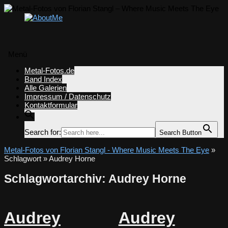
Menü
Zum
Metal-Fotos.de
Inhalt
Band Index
springen
Alle Galerien
Impressum / Datenschutz
Kontaktformular
Search for:
Search Button
Metal-Fotos von Florian Stangl - Where Music Meets The Eye
»
Schlagwort » Audrey Horne
Schlagwortarchiv:
Audrey Horne
Audrey
Audrey