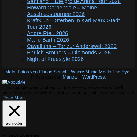
Santiano – Die große Arena Tour 2026
Howard Carpendale – Meine
Abschiedstournee 2026
Kraftklub – Sterben in Karl-Marx-Stadt –
Tour 2026
André Rieu 2026
Mario Barth 2026
Cavalluna – Tor zur Anderswelt 2026
Ehrlich Brothers – Diamonds 2026
Night of Freestyle 2026
Metal-Fotos von Florian Stangl – Where Music Meets The Eye
|
Präsentiert von
Mantra
&
WordPress.
This website uses cookies to improve your experience. We'll
assume you're ok with this, but you can opt-out if you wish.
Accept
Read More
Schließen
Privacy Overview