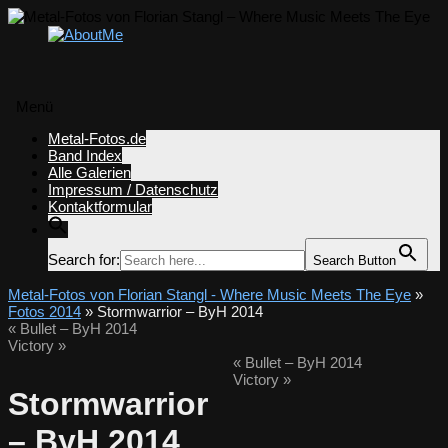
Menü
Zum
Metal-Fotos.de
Inhalt
Band Index
springen
Alle Galerien
Impressum / Datenschutz
Kontaktformular
Search for:
Search Button
Metal-Fotos von Florian Stangl - Where Music Meets The Eye
»
Fotos 2014
» Stormwarrior – ByH 2014
«
Bullet – ByH 2014
Victory
»
«
Bullet – ByH 2014
Victory
»
Stormwarrior
– ByH 2014