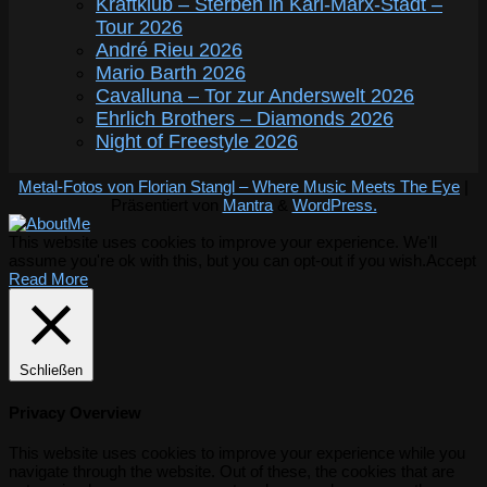
Kraftklub – Sterben in Karl-Marx-Stadt –
Tour 2026
André Rieu 2026
Mario Barth 2026
Cavalluna – Tor zur Anderswelt 2026
Ehrlich Brothers – Diamonds 2026
Night of Freestyle 2026
Metal-Fotos von Florian Stangl – Where Music Meets The Eye
|
Präsentiert von
Mantra
&
WordPress.
This website uses cookies to improve your experience. We'll
assume you're ok with this, but you can opt-out if you wish.
Accept
Read More
Schließen
Privacy Overview
This website uses cookies to improve your experience while you
navigate through the website. Out of these, the cookies that are