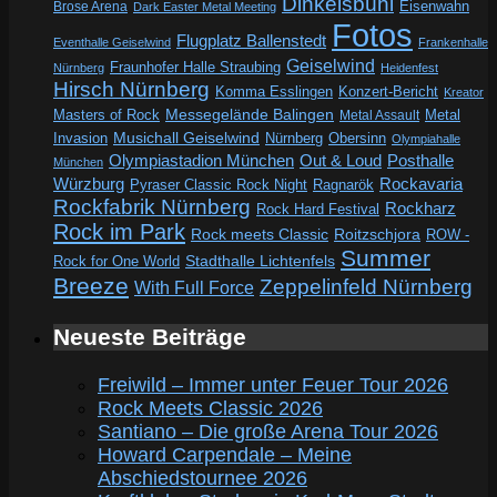
Dinkelsbühl
Eisenwahn
Brose Arena
Dark Easter Metal Meeting
Fotos
Flugplatz Ballenstedt
Eventhalle Geiselwind
Frankenhalle
Geiselwind
Fraunhofer Halle Straubing
Nürnberg
Heidenfest
Hirsch Nürnberg
Komma Esslingen
Konzert-Bericht
Kreator
Messegelände Balingen
Metal
Masters of Rock
Metal Assault
Invasion
Musichall Geiselwind
Obersinn
Nürnberg
Olympiahalle
Out & Loud
Olympiastadion München
Posthalle
München
Würzburg
Rockavaria
Pyraser Classic Rock Night
Ragnarök
Rockfabrik Nürnberg
Rockharz
Rock Hard Festival
Rock im Park
Rock meets Classic
Roitzschjora
ROW -
Summer
Rock for One World
Stadthalle Lichtenfels
Breeze
Zeppelinfeld Nürnberg
With Full Force
Neueste Beiträge
Freiwild – Immer unter Feuer Tour 2026
Rock Meets Classic 2026
Santiano – Die große Arena Tour 2026
Howard Carpendale – Meine
Abschiedstournee 2026