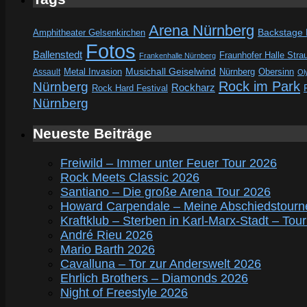
Arena Nürnberg
Amphitheater Gelsenkirchen
Backstage
Fotos
Ballenstedt
Fraunhofer Halle Stra
Frankenhalle Nürnberg
Metal Invasion
Musichall Geiselwind
Obersinn
Assault
Nürnberg
Ol
Rock im Park
Nürnberg
Rockharz
Rock Hard Festival
Nürnberg
Neueste Beiträge
Freiwild – Immer unter Feuer Tour 2026
Rock Meets Classic 2026
Santiano – Die große Arena Tour 2026
Howard Carpendale – Meine Abschiedstourn
Kraftklub – Sterben in Karl-Marx-Stadt – Tou
André Rieu 2026
Mario Barth 2026
Cavalluna – Tor zur Anderswelt 2026
Ehrlich Brothers – Diamonds 2026
Night of Freestyle 2026