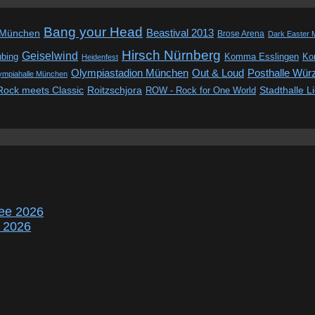
Bang your Head
Beastival 2013
 München
Brose Arena
Dark Easter 
Hirsch Nürnberg
Geiselwind
ubing
Komma Esslingen
Kon
Heidenfest
Out & Loud
Olympiastadion München
Posthalle Wür
ympiahalle München
Rock meets Classic
Roitzschjora
ROW - Rock for One World
Stadthalle L
ee 2026
r 2026