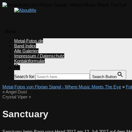
Menü
Zum
Metal-Fotos.de
Inhalt
Band Index
springen
Alle Galerien
Impressum / Datenschutz
Kontaktformular
Search for:
Search Button
Metal-Fotos von Florian Stangl - Where Music Meets The Eye
»
Fo
«
Angel Dust
Crystal Viper
»
Sanctuary
Sanctuary beim Bang your Head 2017 am 12. Juli 2017 auf dem Me