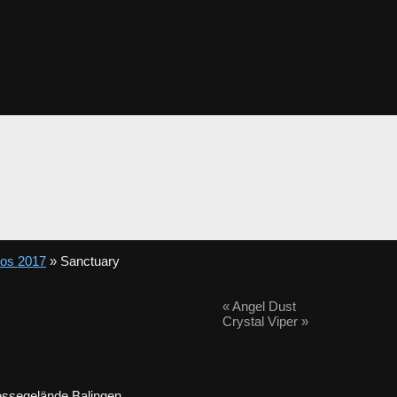
tos 2017
» Sanctuary
«
Angel Dust
Crystal Viper
»
ssegelände Balingen.