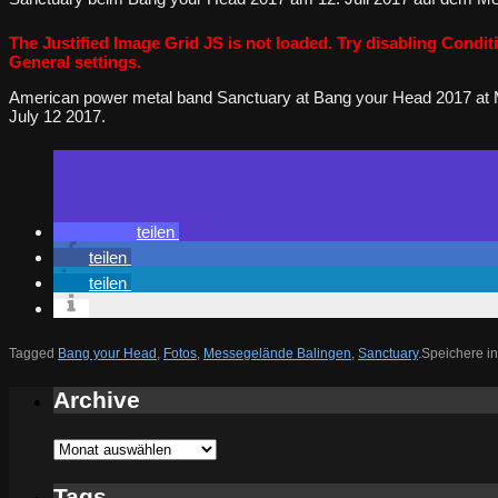
The Justified Image Grid JS is not loaded. Try disabling Conditi
General settings.
American power metal band Sanctuary at Bang your Head 2017 at
July 12 2017.
teilen
teilen
teilen
Tagged
Bang your Head
,
Fotos
,
Messegelände Balingen
,
Sanctuary
.
Speichere in
Archive
Archive
Tags