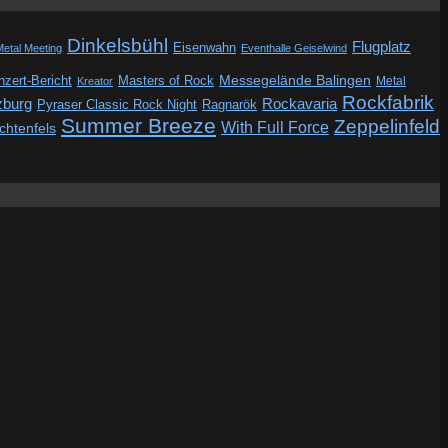
Dinkelsbühl
Flugplatz
Eisenwahn
Metal Meeting
Eventhalle Geiselwind
Messegelände Balingen
zert-Bericht
Masters of Rock
Metal
Kreator
Rockfabrik
zburg
Rockavaria
Pyraser Classic Rock Night
Ragnarök
Summer Breeze
Zeppelinfeld
With Full Force
ichtenfels