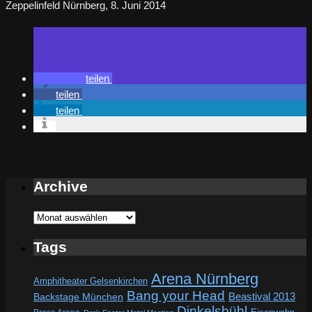
Zeppelinfeld Nürnberg, 8. Juni 2014
teilen
teilen
teilen
Archive
Archive
Tags
Arena Nürnberg
Amphitheater Gelsenkirchen
Bang your Head
Beastival 2013
Backstage München
Dinkelsbühl