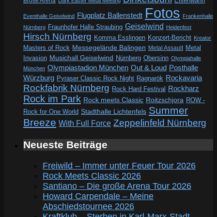
Eisenwahn
Brose Arena
Dark Easter Metal Meeting
Fotos
Flugplatz Ballenstedt
Eventhalle Geiselwind
Frankenhalle
Geiselwind
Fraunhofer Halle Straubing
Nürnberg
Heidenfest
Hirsch Nürnberg
Komma Esslingen
Konzert-Bericht
Kreator
Messegelände Balingen
Metal
Masters of Rock
Metal Assault
Invasion
Musichall Geiselwind
Obersinn
Nürnberg
Olympiahalle
Out & Loud
Olympiastadion München
Posthalle
München
Würzburg
Rockavaria
Pyraser Classic Rock Night
Ragnarök
Rockfabrik Nürnberg
Rockharz
Rock Hard Festival
Rock im Park
Rock meets Classic
Roitzschjora
ROW -
Summer
Rock for One World
Stadthalle Lichtenfels
Breeze
Zeppelinfeld Nürnberg
With Full Force
Neueste Beiträge
Freiwild – Immer unter Feuer Tour 2026
Rock Meets Classic 2026
Santiano – Die große Arena Tour 2026
Howard Carpendale – Meine
Abschiedstournee 2026
Kraftklub – Sterben in Karl-Marx-Stadt –