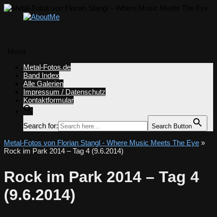
Menü
Zum
Metal-Fotos.de
Inhalt
Band Index
springen
Alle Galerien
Impressum / Datenschutz
Kontaktformular
Search for:
Search Button
Metal-Fotos von Florian Stangl - Where Music Meets The Eye
»
Rock im Park 2014 – Tag 4 (9.6.2014)
Rock im Park 2014 – Tag 4
(9.6.2014)