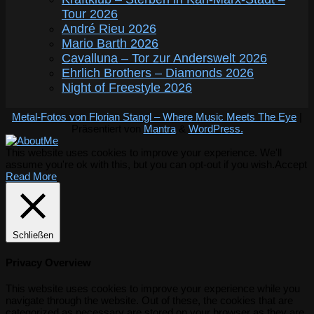
Tour 2026
André Rieu 2026
Mario Barth 2026
Cavalluna – Tor zur Anderswelt 2026
Ehrlich Brothers – Diamonds 2026
Night of Freestyle 2026
Metal-Fotos von Florian Stangl – Where Music Meets The Eye
|
Präsentiert von
Mantra
&
WordPress.
This website uses cookies to improve your experience. We'll
assume you're ok with this, but you can opt-out if you wish.
Accept
Read More
Schließen
Privacy Overview
This website uses cookies to improve your experience while you
navigate through the website. Out of these, the cookies that are
categorized as necessary are stored on your browser as they are