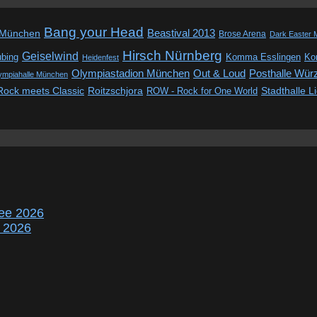
Bang your Head
Beastival 2013
 München
Brose Arena
Dark Easter 
Hirsch Nürnberg
Geiselwind
ubing
Komma Esslingen
Kon
Heidenfest
Out & Loud
Olympiastadion München
Posthalle Wür
ympiahalle München
Rock meets Classic
Roitzschjora
ROW - Rock for One World
Stadthalle L
ee 2026
r 2026