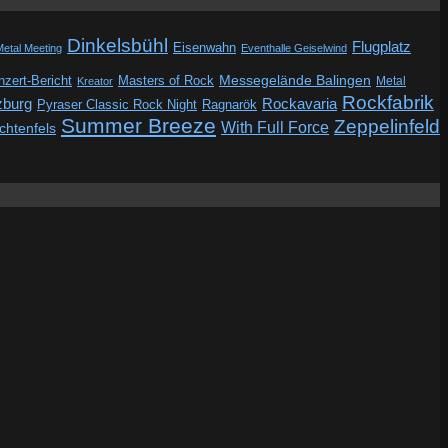
Dinkelsbühl
Flugplatz
Eisenwahn
Metal Meeting
Eventhalle Geiselwind
Messegelände Balingen
zert-Bericht
Masters of Rock
Metal
Kreator
Rockfabrik
zburg
Rockavaria
Pyraser Classic Rock Night
Ragnarök
Summer Breeze
Zeppelinfeld
With Full Force
ichtenfels