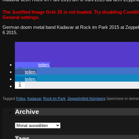
The Justified Image Grid JS is not loaded. Try disabling Conditi
General settings.
German doom metal band Kadavar at Rock im Park 2015 at Zeppeli
6 2015.
teilen
teilen
teilen
Tagged
Fotos
,
Kadavar
,
Rock im Park
,
Zeppelinfeld Nürnberg
.
Speichere in deine
Archive
Archive
Tags