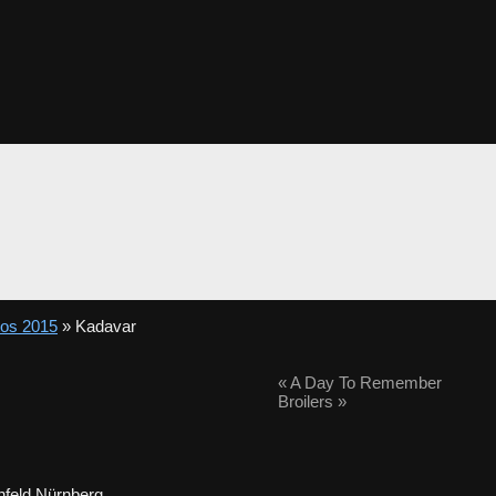
tos 2015
» Kadavar
«
A Day To Remember
Broilers
»
feld Nürnberg.