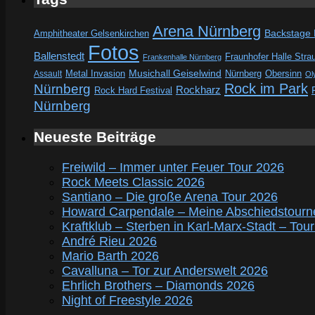
Arena Nürnberg
Amphitheater Gelsenkirchen
Backstage
Fotos
Ballenstedt
Fraunhofer Halle Stra
Frankenhalle Nürnberg
Metal Invasion
Musichall Geiselwind
Obersinn
Assault
Nürnberg
Ol
Rock im Park
Nürnberg
Rockharz
Rock Hard Festival
Nürnberg
Neueste Beiträge
Freiwild – Immer unter Feuer Tour 2026
Rock Meets Classic 2026
Santiano – Die große Arena Tour 2026
Howard Carpendale – Meine Abschiedstourn
Kraftklub – Sterben in Karl-Marx-Stadt – Tou
André Rieu 2026
Mario Barth 2026
Cavalluna – Tor zur Anderswelt 2026
Ehrlich Brothers – Diamonds 2026
Night of Freestyle 2026