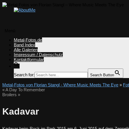
Menü
Zum
Metal-Fotos.de
Inhalt
Band Index
springen
Alle Galerien
Impressum / Datenschutz
Kontaktformular
Search for:
Search Button
Metal-Fotos von Florian Stangl - Where Music Meets The Eye
»
Fo
«
A Day To Remember
Broilers
»
Kadavar
Kadavar beim Rock im Park 2015 am 6. Juni 2015 auf dem Zeppelin