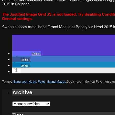
2015 in Balingen.
The Justified Image Grid JS is not loaded. Try disabling Conditi
General settings.
Swedish doom metal band Grand Magus at Bang your Head 2015 in 
teilen
teilen
teilen
Tagged
Bang your Head
,
Fotos
,
Grand Magus
.
Speichere in deinen Favoriten di
Archive
Archive
Tags