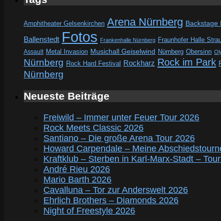
Arena Nürnberg
Amphitheater Gelsenkirchen
Backstage
Fotos
Ballenstedt
Fraunhofer Halle Stra
Frankenhalle Nürnberg
Metal Invasion
Musichall Geiselwind
Obersinn
Assault
Nürnberg
Ol
Rock im Park
Nürnberg
Rockharz
Rock Hard Festival
Nürnberg
Neueste Beiträge
Freiwild – Immer unter Feuer Tour 2026
Rock Meets Classic 2026
Santiano – Die große Arena Tour 2026
Howard Carpendale – Meine Abschiedstourn
Kraftklub – Sterben in Karl-Marx-Stadt – Tou
André Rieu 2026
Mario Barth 2026
Cavalluna – Tor zur Anderswelt 2026
Ehrlich Brothers – Diamonds 2026
Night of Freestyle 2026