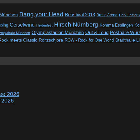
Bang your Head
Beastival 2013
 München
Brose Arena
Dark Easter 
Hirsch Nürnberg
Geiselwind
ubing
Komma Esslingen
Kon
Heidenfest
Out & Loud
Olympiastadion München
Posthalle Wür
ympiahalle München
Rock meets Classic
Roitzschjora
ROW - Rock for One World
Stadthalle L
ee 2026
r 2026