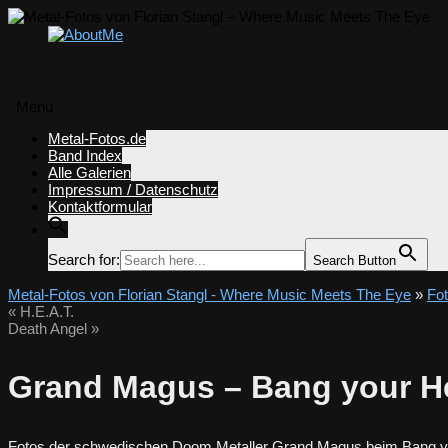
Menü
Zum
Metal-Fotos.de
Inhalt
Band Index
springen
Alle Galerien
Impressum / Datenschutz
Kontaktformular
Search for:
Search Button
Metal-Fotos von Florian Stangl - Where Music Meets The Eye
»
Fo
«
H.E.A.T.
Death Angel
»
Grand Magus – Bang your H
Fotos der schwedischen Doom Metaller Grand Magus beim Bang yo