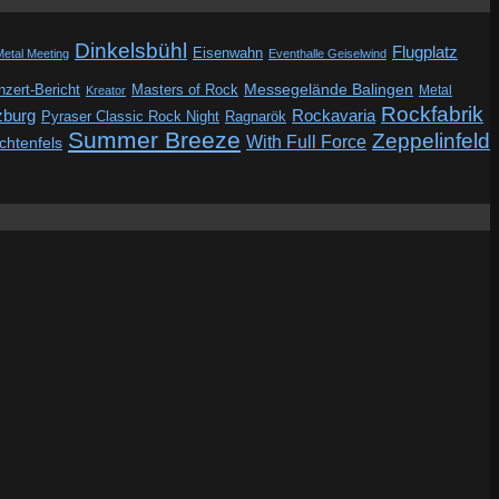
Dinkelsbühl
Flugplatz
Eisenwahn
Metal Meeting
Eventhalle Geiselwind
Messegelände Balingen
zert-Bericht
Masters of Rock
Metal
Kreator
Rockfabrik
zburg
Rockavaria
Pyraser Classic Rock Night
Ragnarök
Summer Breeze
Zeppelinfeld
With Full Force
ichtenfels