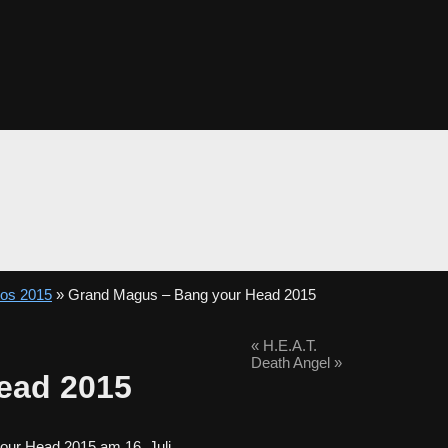
tos 2015
» Grand Magus – Bang your Head 2015
«
H.E.A.T.
Death Angel
»
ead 2015
ur Head 2015 am 16. Juli