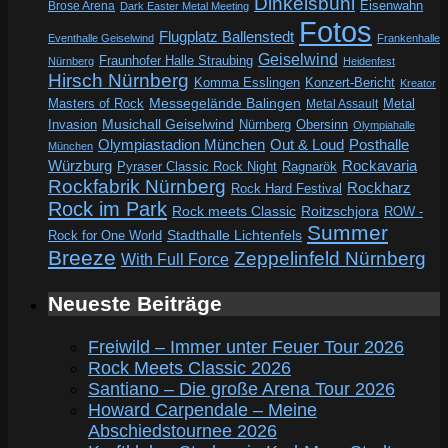
Dinkelsbühl
Eisenwahn
Brose Arena
Dark Easter Metal Meeting
Fotos
Flugplatz Ballenstedt
Eventhalle Geiselwind
Frankenhalle
Geiselwind
Fraunhofer Halle Straubing
Nürnberg
Heidenfest
Hirsch Nürnberg
Komma Esslingen
Konzert-Bericht
Kreator
Messegelände Balingen
Metal
Masters of Rock
Metal Assault
Invasion
Musichall Geiselwind
Obersinn
Nürnberg
Olympiahalle
Out & Loud
Olympiastadion München
Posthalle
München
Würzburg
Rockavaria
Pyraser Classic Rock Night
Ragnarök
Rockfabrik Nürnberg
Rockharz
Rock Hard Festival
Rock im Park
Rock meets Classic
Roitzschjora
ROW -
Summer
Rock for One World
Stadthalle Lichtenfels
Breeze
Zeppelinfeld Nürnberg
With Full Force
Neueste Beiträge
Freiwild – Immer unter Feuer Tour 2026
Rock Meets Classic 2026
Santiano – Die große Arena Tour 2026
Howard Carpendale – Meine
Abschiedstournee 2026