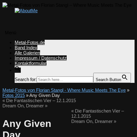
Menü
Zum
Metal-Fotos.de
Inhalt
Band Index
springen
Alle Galerien
Impressum / Datenschutz
Kontaktformular
Search for:
Search Button
Metal-Fotos von Florian Stangl - Where Music Meets The Eye
»
Fotos 2015
» Any Given Day
«
Die Fantastischen Vier – 12.1.2015
Dream On, Dreamer
»
«
Die Fantastischen Vier –
12.1.2015
Any Given
Dream On, Dreamer
»
Day