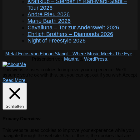
Kraftklub – Sterben in Karl-Marx-Stadt –
Tour 2026
André Rieu 2026
Mario Barth 2026
Cavalluna – Tor zur Anderswelt 2026
Ehrlich Brothers – Diamonds 2026
Night of Freestyle 2026
Metal-Fotos von Florian Stangl – Where Music Meets The Eye
|
Präsentiert von
Mantra
&
WordPress.
This website uses cookies to improve your experience. We'll
assume you're ok with this, but you can opt-out if you wish.
Accept
Read More
Schließen
Privacy Overview
This website uses cookies to improve your experience while you
navigate through the website. Out of these, the cookies that are