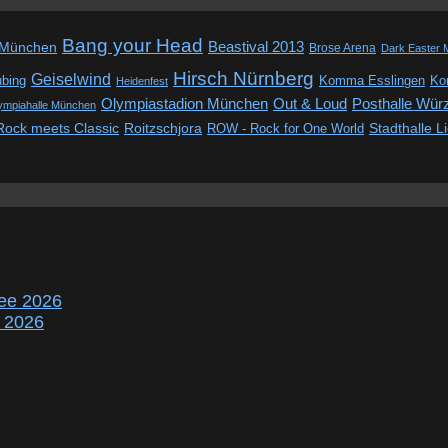
Bang your Head
Beastival 2013
 München
Brose Arena
Dark Easter 
Hirsch Nürnberg
Geiselwind
ubing
Komma Esslingen
Kon
Heidenfest
Out & Loud
Olympiastadion München
Posthalle Wür
ympiahalle München
Rock meets Classic
Roitzschjora
ROW - Rock for One World
Stadthalle L
ee 2026
r 2026