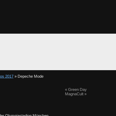
tos 2017
» Depeche Mode
«
Green Day
MagnaCult
»
n der Olympiastadion München.