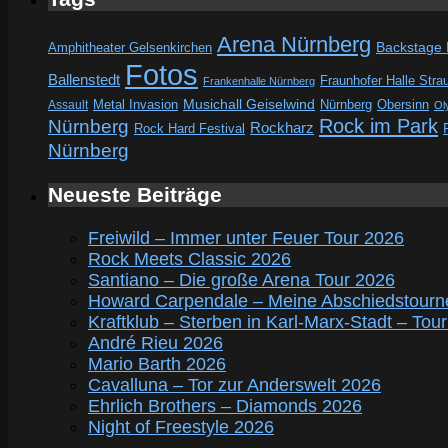
Arena Nürnberg
Amphitheater Gelsenkirchen
Backstage
Fotos
Ballenstedt
Fraunhofer Halle Stra
Frankenhalle Nürnberg
Metal Invasion
Musichall Geiselwind
Obersinn
Assault
Nürnberg
Ol
Rock im Park
Nürnberg
Rockharz
Rock Hard Festival
Nürnberg
Neueste Beiträge
Freiwild – Immer unter Feuer Tour 2026
Rock Meets Classic 2026
Santiano – Die große Arena Tour 2026
Howard Carpendale – Meine Abschiedstourn
Kraftklub – Sterben in Karl-Marx-Stadt – Tou
André Rieu 2026
Mario Barth 2026
Cavalluna – Tor zur Anderswelt 2026
Ehrlich Brothers – Diamonds 2026
Night of Freestyle 2026