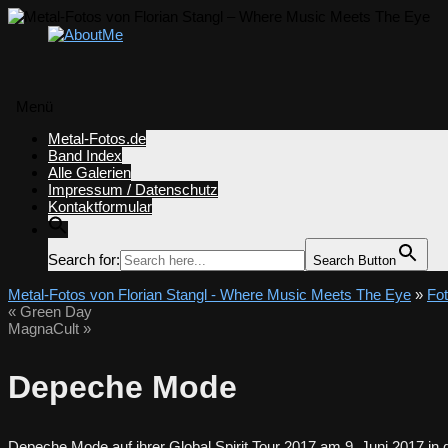
Menü
Zum
Metal-Fotos.de
Inhalt
Band Index
springen
Alle Galerien
Impressum / Datenschutz
Kontaktformular
Search for:
Search Button
Metal-Fotos von Florian Stangl - Where Music Meets The Eye
»
Fo
«
Green Day
MagnaCult
»
Depeche Mode
Depeche Mode auf ihrer Global Spirit Tour 2017 am 9. Juni 2017 i