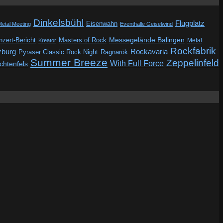
Dinkelsbühl
Flugplatz
Eisenwahn
Metal Meeting
Eventhalle Geiselwind
Messegelände Balingen
zert-Bericht
Masters of Rock
Metal
Kreator
Rockfabrik
zburg
Rockavaria
Pyraser Classic Rock Night
Ragnarök
Summer Breeze
Zeppelinfeld
With Full Force
ichtenfels