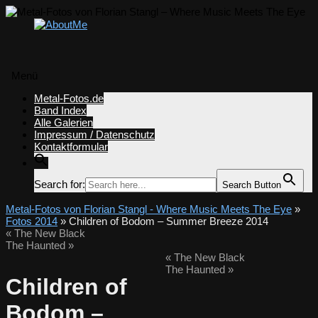
Menü
Zum
Metal-Fotos.de
Inhalt
Band Index
springen
Alle Galerien
Impressum / Datenschutz
Kontaktformular
Search for:
Search Button
Metal-Fotos von Florian Stangl - Where Music Meets The Eye
»
Fotos 2014
» Children of Bodom – Summer Breeze 2014
«
The New Black
The Haunted
»
«
The New Black
The Haunted
»
Children of
Bodom –