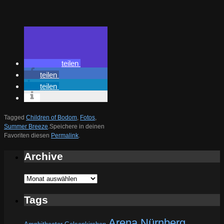
teilen
teilen
teilen
Tagged
Children of Bodom
,
Fotos
,
Summer Breeze
.
Speichere in deinen
Favoriten diesen
Permalink
.
Archive
Archive
Tags
Arena Nürnberg