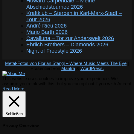
Howard Carpendale – Meine
Abschiedstournee 2026
Kraftklub – Sterben in Karl-Marx-Stadt –
Tour 2026
André Rieu 2026
Mario Barth 2026
Cavalluna – Tor zur Anderswelt 2026
Ehrlich Brothers – Diamonds 2026
Night of Freestyle 2026
Metal-Fotos von Florian Stangl – Where Music Meets The Eye
|
Präsentiert von
Mantra
&
WordPress.
This website uses cookies to improve your experience. We'll
assume you're ok with this, but you can opt-out if you wish.
Accept
Read More
Schließen
Privacy Overview