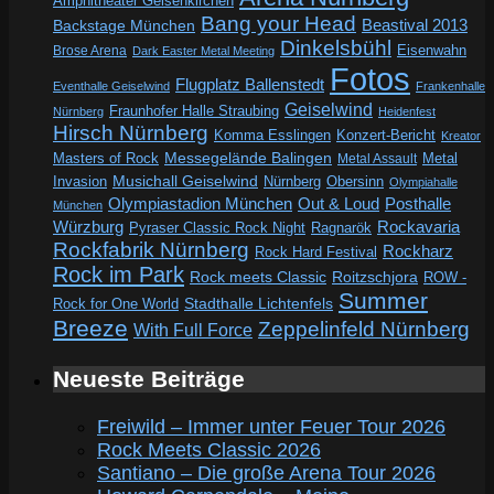
Amphitheater Gelsenkirchen
Bang your Head
Beastival 2013
Backstage München
Dinkelsbühl
Eisenwahn
Brose Arena
Dark Easter Metal Meeting
Fotos
Flugplatz Ballenstedt
Eventhalle Geiselwind
Frankenhalle
Geiselwind
Fraunhofer Halle Straubing
Nürnberg
Heidenfest
Hirsch Nürnberg
Komma Esslingen
Konzert-Bericht
Kreator
Messegelände Balingen
Metal
Masters of Rock
Metal Assault
Invasion
Musichall Geiselwind
Obersinn
Nürnberg
Olympiahalle
Out & Loud
Olympiastadion München
Posthalle
München
Würzburg
Rockavaria
Pyraser Classic Rock Night
Ragnarök
Rockfabrik Nürnberg
Rockharz
Rock Hard Festival
Rock im Park
Rock meets Classic
Roitzschjora
ROW -
Summer
Rock for One World
Stadthalle Lichtenfels
Breeze
Zeppelinfeld Nürnberg
With Full Force
Neueste Beiträge
Freiwild – Immer unter Feuer Tour 2026
Rock Meets Classic 2026
Santiano – Die große Arena Tour 2026