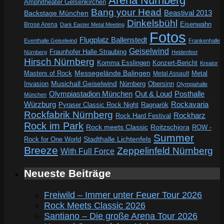
Arena Nürnberg
Amphitheater Gelsenkirchen
Bang your Head
Beastival 2013
Backstage München
Dinkelsbühl
Eisenwahn
Brose Arena
Dark Easter Metal Meeting
Fotos
Flugplatz Ballenstedt
Eventhalle Geiselwind
Frankenhalle
Geiselwind
Fraunhofer Halle Straubing
Nürnberg
Heidenfest
Hirsch Nürnberg
Komma Esslingen
Konzert-Bericht
Kreator
Messegelände Balingen
Metal
Masters of Rock
Metal Assault
Invasion
Musichall Geiselwind
Obersinn
Nürnberg
Olympiahalle
Out & Loud
Olympiastadion München
Posthalle
München
Würzburg
Rockavaria
Pyraser Classic Rock Night
Ragnarök
Rockfabrik Nürnberg
Rockharz
Rock Hard Festival
Rock im Park
Rock meets Classic
Roitzschjora
ROW -
Summer
Rock for One World
Stadthalle Lichtenfels
Breeze
Zeppelinfeld Nürnberg
With Full Force
Neueste Beiträge
Freiwild – Immer unter Feuer Tour 2026
Rock Meets Classic 2026
Santiano – Die große Arena Tour 2026