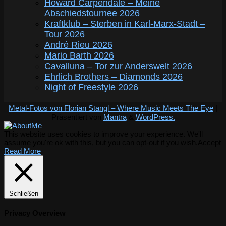
Howard Carpendale – Meine
Abschiedstournee 2026
Kraftklub – Sterben in Karl-Marx-Stadt –
Tour 2026
André Rieu 2026
Mario Barth 2026
Cavalluna – Tor zur Anderswelt 2026
Ehrlich Brothers – Diamonds 2026
Night of Freestyle 2026
Metal-Fotos von Florian Stangl – Where Music Meets The Eye
|
Präsentiert von
Mantra
&
WordPress.
This website uses cookies to improve your experience. We'll
assume you're ok with this, but you can opt-out if you wish.
Accept
Read More
Schließen
Privacy Overview