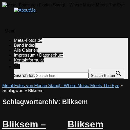
Menü
Zum
Metal-Fotos.de
Inhalt
Band Index
springen
Alle Galerien
Impressum / Datenschutz
Kontaktformular
Search for:
Search Button
Metal-Fotos von Florian Stangl - Where Music Meets The Eye
»
Schlagwort » Bliksem
Schlagwortarchiv:
Bliksem
Bliksem –
Bliksem