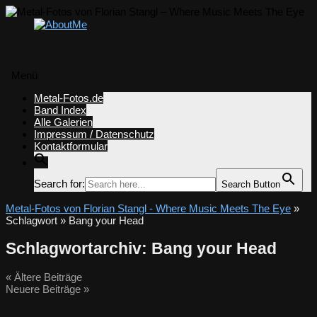
Menü
Zum
Metal-Fotos.de
Inhalt
Band Index
springen
Alle Galerien
Impressum / Datenschutz
Kontaktformular
Search for:
Search Button
Metal-Fotos von Florian Stangl - Where Music Meets The Eye
»
Schlagwort » Bang your Head
Schlagwortarchiv:
Bang your Head
«
Ältere Beiträge
Neuere Beiträge
»