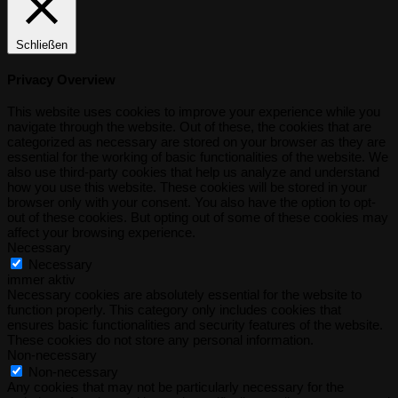
Schließen
Privacy Overview
This website uses cookies to improve your experience while you
navigate through the website. Out of these, the cookies that are
categorized as necessary are stored on your browser as they are
essential for the working of basic functionalities of the website. We
also use third-party cookies that help us analyze and understand
how you use this website. These cookies will be stored in your
browser only with your consent. You also have the option to opt-
out of these cookies. But opting out of some of these cookies may
affect your browsing experience.
Necessary
Necessary
immer aktiv
Necessary cookies are absolutely essential for the website to
function properly. This category only includes cookies that
ensures basic functionalities and security features of the website.
These cookies do not store any personal information.
Non-necessary
Non-necessary
Any cookies that may not be particularly necessary for the