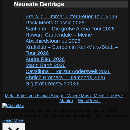
Neueste Beiträge
Freiwild – Immer unter Feuer Tour 2026
Rock Meets Classic 2026
Santiano – Die große Arena Tour 2026
Howard Carpendale – Meine
Abschiedstournee 2026
Kraftklub – Sterben in Karl-Marx-Stadt –
Tour 2026
André Rieu 2026
Mario Barth 2026
Cavalluna – Tor zur Anderswelt 2026
Ehrlich Brothers – Diamonds 2026
Night of Freestyle 2026
Metal-Fotos von Florian Stangl – Where Music Meets The Eye
|
Präsentiert von
Mantra
&
WordPress.
This website uses cookies to improve your experience. We'll
assume you're ok with this, but you can opt-out if you wish.
Accept
Read More