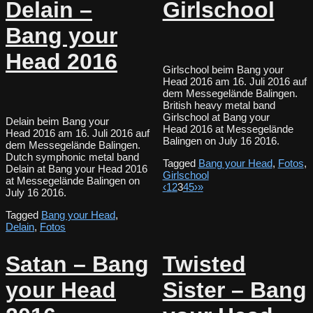
Delain –
Girlschool
Bang your
Head 2016
Girlschool beim Bang your
Head 2016 am 16. Juli 2016 auf
dem Messegelände Balingen.
British heavy metal band
Girlschool at Bang your
Delain beim Bang your
Head 2016 at Messegelände
Head 2016 am 16. Juli 2016 auf
Balingen on July 16 2016.
dem Messegelände Balingen.
Dutch symphonic metal band
Tagged
Bang your Head
,
Fotos
,
Delain at Bang your Head 2016
Girlschool
at Messegelände Balingen on
‹
1
2
3
4
5
›
»
July 16 2016.
Tagged
Bang your Head
,
Delain
,
Fotos
Satan – Bang
Twisted
your Head
Sister – Bang