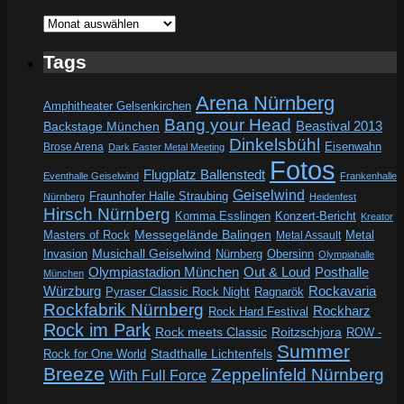
Archive
Tags
Arena Nürnberg
Amphitheater Gelsenkirchen
Bang your Head
Beastival 2013
Backstage München
Dinkelsbühl
Eisenwahn
Brose Arena
Dark Easter Metal Meeting
Fotos
Flugplatz Ballenstedt
Eventhalle Geiselwind
Frankenhalle
Geiselwind
Fraunhofer Halle Straubing
Nürnberg
Heidenfest
Hirsch Nürnberg
Komma Esslingen
Konzert-Bericht
Kreator
Messegelände Balingen
Metal
Masters of Rock
Metal Assault
Invasion
Musichall Geiselwind
Obersinn
Nürnberg
Olympiahalle
Out & Loud
Olympiastadion München
Posthalle
München
Würzburg
Rockavaria
Pyraser Classic Rock Night
Ragnarök
Rockfabrik Nürnberg
Rockharz
Rock Hard Festival
Rock im Park
Rock meets Classic
Roitzschjora
ROW -
Summer
Rock for One World
Stadthalle Lichtenfels
Breeze
Zeppelinfeld Nürnberg
With Full Force