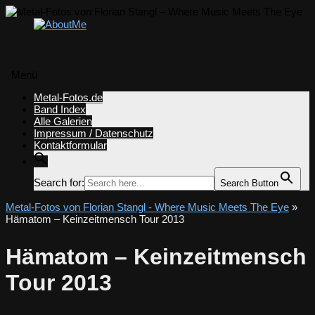
Menü
Zum
Metal-Fotos.de
Inhalt
Band Index
springen
Alle Galerien
Impressum / Datenschutz
Kontaktformular
Search for:
Search Button
Metal-Fotos von Florian Stangl - Where Music Meets The Eye
»
Hämatom – Keinzeitmensch Tour 2013
Hämatom – Keinzeitmensch
Tour 2013